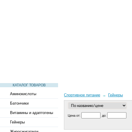
СТАТЬИ
ВИДЕО
СЛОВАРЬ
ВОПРОСЫ-ОТВЕТЫ
КАТАЛОГ ТОВАРОВ
Аминокислоты
Спортивное питание
→
Гейнеры
Батончики
Витамины и адаптогены
Цена от:
до:
Гейнеры
Жиросжигатели