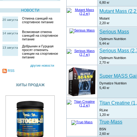
6,80
кг
НОВОСТИ
Mutant Mass (2,2 
Mutant
Отмена санкций на
20 августа
спортивное питание
2,20
кг
Serious Mass
Возможная отмена
14 августа
санкций на спортивное
Optimum Nutrition
питание
5,44
кг
Добрынин и Гурцкая
13 августа
Serious Mass (2,7
просят отменить
санкции на спортивное
питание
Optimum Nutrition
2,70
кг
другие новости
RSS
Super MASS Gai
Dymatize Nutrition
ХИТЫ ПРОДАЖ
5,40
кг
Titan Creatine (1,
RLine
1,20
кг
True-Mass
BSN
2,60
кг