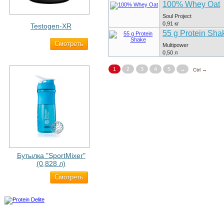
100% Whey Oat
Soul Project
0,91
кг
Testogen-XR
55 g Protein Sha
Cмотреть
2 750 ₽
Multipower
0,50
л
1
2
3
4
5
→
Ctrl →
Бутылка "SportMixer"
(0,828 л)
Cмотреть
829 ₽