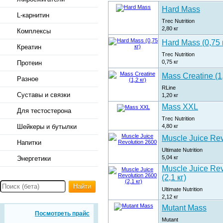
Hard Mass
L-карнитин
Trec Nutrition
2,80
кг
Комплексы
Hard Mass (0,75 
Креатин
Trec Nutrition
0,75
кг
Протеин
Mass Creatine (1,
Разное
RLine
Суставы и связки
1,20
кг
Mass XXL
Для тестостерона
Trec Nutrition
4,80
кг
Шейкеры и бутылки
Muscle Juice Rev
Напитки
Ultimate Nutrition
5,04
кг
Энергетики
Muscle Juice Rev
(2,1 кг)
Найти
Ultimate Nutrition
2,12
кг
Mutant Mass
Посмотреть прайс
Mutant