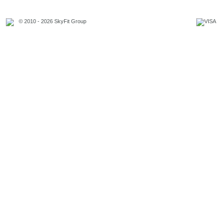
© 2010 - 2026 SkyFit Group
Официальное уведомление
Связаться с владельцем