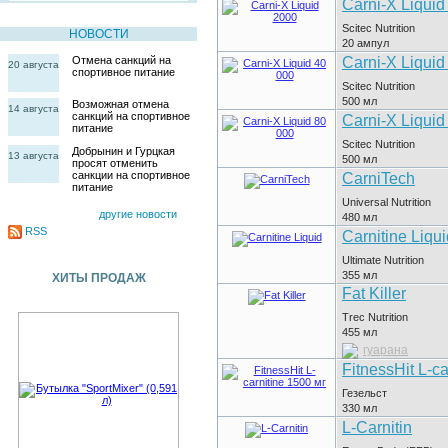
Carni-X Liquid
Scitec Nutrition
НОВОСТИ
20
ампул
Carni-X Liquid
Отмена санкций на
20 августа
спортивное питание
Scitec Nutrition
500
мл
Возможная отмена
14 августа
санкций на спортивное
Carni-X Liquid
питание
Scitec Nutrition
Добрынин и Гурцкая
13 августа
500
мл
просят отменить
санкции на спортивное
CarniTech
питание
Universal Nutrition
другие новости
480
мл
RSS
Carnitine Liqui
Ultimate Nutrition
355
мл
ХИТЫ ПРОДАЖ
Fat Killer
Trec Nutrition
455
мл
гуарана
FitnessHit L-ca
Гезельст
330
мл
L-Carnitin