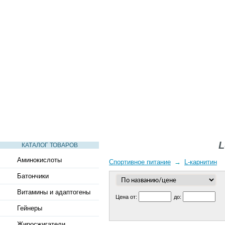
СТАТЬИ
ВИДЕО
СЛОВАРЬ
ВОПРОСЫ-ОТВЕТЫ
L
КАТАЛОГ ТОВАРОВ
Аминокислоты
Спортивное питание
→
L-карнитин
Батончики
Витамины и адаптогены
Цена от:
до:
Гейнеры
Жиросжигатели