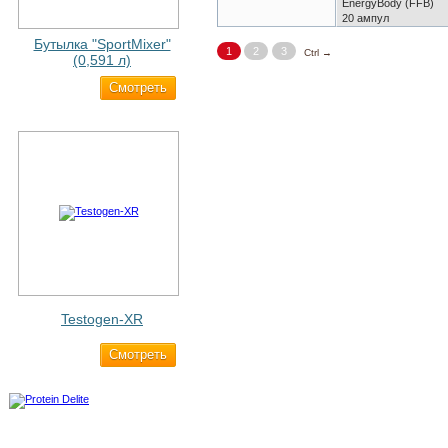
EnergyBody (FFB)
20
ампул
Бутылка "SportMixer"
1
2
3
Ctrl →
(0,591 л)
Cмотреть
663 ₽
Testogen-XR
Cмотреть
2 750 ₽