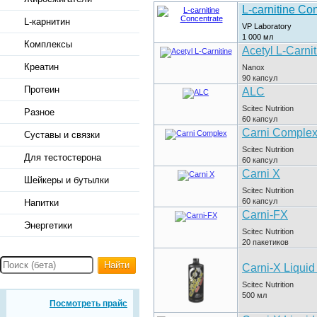
L-carnitine Co
L-карнитин
VP Laboratory
1 000
мл
Комплексы
Acetyl L-Carnit
Креатин
Nanox
90
капсул
Протеин
ALC
Scitec Nutrition
Разное
60
капсул
Carni Comple
Суставы и связки
Scitec Nutrition
Для тестостерона
60
капсул
Carni X
Шейкеры и бутылки
Scitec Nutrition
60
капсул
Напитки
Carni-FX
Энергетики
Scitec Nutrition
20
пакетиков
Найти
Carni-X Liquid
Scitec Nutrition
500
мл
Посмотреть прайс