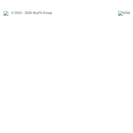
© 2010 - 2026 SkyFit Group
Официальное уведомление
Связаться с владельцем