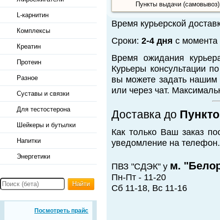
Пункты выдачи (самовывоз)
L-карнитин
Время курьерской достав
Комплексы
Сроки:
2-4 дня
с момента 
Креатин
Время ожидания курьер
Протеин
Курьеры консультации по
Разное
вы можете задать нашим 
или через чат. Максимальн
Суставы и связки
Для тестостерона
Доставка до
Пункто
Шейкеры и бутылки
Как только Ваш заказ по
Напитки
уведомление на телефон.
Энергетики
м. "Бело
ПВЗ "СДЭК" у
Пн-Пт - 11-20
Найти
Сб 11-18, Вс 11-16
Посмотреть прайс