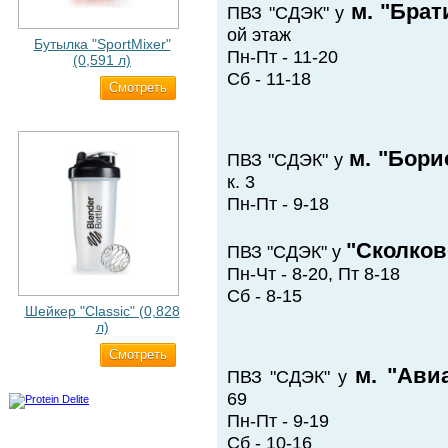
м. "Брат
ПВЗ "СДЭК" у
ой этаж
Бутылка "SportMixer"
Пн-Пт - 11-20
(0,591 л)
Сб - 11-18
Cмотреть
663 ₽
м. "Бори
ПВЗ "СДЭК" у
к. 3
Пн-Пт - 9-18
"Сколков
ПВЗ "СДЭК" у
Пн-Чт - 8-20, Пт 8-18
Сб - 8-15
Шейкер "Classic" (0,828
л)
Cмотреть
500 ₽
м. "Ави
ПВЗ "СДЭК" у
69
Пн-Пт - 9-19
Сб - 10-16