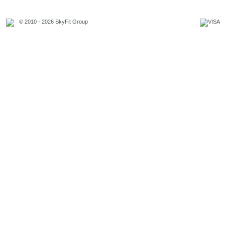
© 2010 - 2026 SkyFit Group
Официальное уведомление
Связаться с владельцем