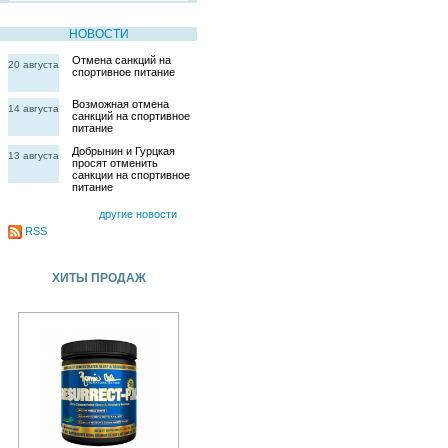
НОВОСТИ
Отмена санкций на
20 августа
спортивное питание
Возможная отмена
14 августа
санкций на спортивное
питание
Добрынин и Гурцкая
13 августа
просят отменить
санкции на спортивное
питание
другие новости
RSS
ХИТЫ ПРОДАЖ