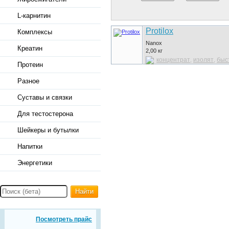
L-карнитин
Protilox
Комплексы
Nanox
Креатин
2,00
кг
концентрат
изолят
быс
,
,
Протеин
Разное
Суставы и связки
Для тестостерона
Шейкеры и бутылки
Напитки
Энергетики
Найти
Посмотреть прайс