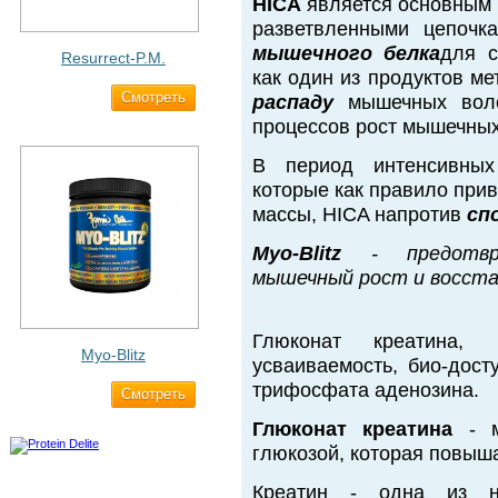
HICA
является основным
разветвленными цепочк
мышечного белка
для с
Resurrect-P.M.
как один из продуктов м
Cмотреть
1 890 ₽
распаду
мышечных волок
процессов рост мышечных 
В период интенсивных
которые как правило при
массы, HICA напротив
сп
Myo-Blitz
- предотвра
мышечный рост и восста
Глюконат креатина, 
Myo-Blitz
усваиваемость, био-дост
трифосфата аденозина.
Cмотреть
1 990 ₽
Глюконат креатина
- м
глюкозой, которая повыша
Креатин - одна из н