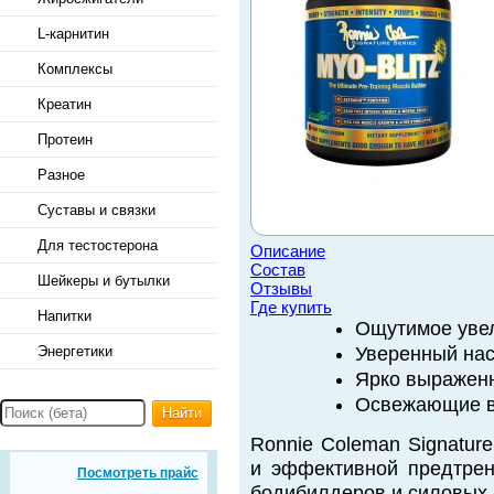
L-карнитин
Комплексы
Креатин
Протеин
Разное
Суставы и связки
Для тестостерона
Описание
Состав
Шейкеры и бутылки
Отзывы
Где купить
Напитки
Ощутимое увел
Энергетики
Уверенный нас
Ярко выражен
Освежающие вк
Найти
Ronnie Coleman Signatur
и эффективной предтрен
Посмотреть прайс
бодибилдеров и силовых 