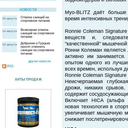
НОВОСТИ
Myo-BLITZ даёт больше
Отмена санкций на
время интенсивных трени
20 августа
спортивное питание
Возможная отмена
Ronnie Coleman Signatur
14 августа
санкций на спортивное
веществ и, следовате
питание
"качественной" мышечной
Добрынин и Гурцкая
13 августа
просят отменить
Ронни Колеман является 
санкции на спортивное
питание
активно им занимается.
другие новости
опытом одного из лучш
RSS
всех времен, используя до
Ronnie Coleman Signature
ХИТЫ ПРОДАЖ
Неисчерпаемая глубока
дрожи, никаких срывов,
содержит сосудосужающих
Включает HICA (альфа г
новая технология в спор
увеличивает мышечную ма
снижает послетренирово