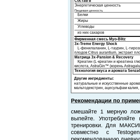
Состав в
Энергетическая ценность
Пищевая ценность
Белки
Жиры
Углеводы
из них сахаров
Фирменная смесь Myo-Blitz
3x-Treme Energy Shock
L-фенилаланин, L-таурин, L-тироз
плодов
Citrus aurantium
, экстракт п
Матрица 3x-Pansion & Recovery
Креатин (L-креатин и креатина гл
кислота, AstraGin™ (корень Astraga
Технология вкуса и аромата Senz
Другие ингредиенты:
натуральные и искусственные арома
мальтодекстрин, ацесульфам калия,
Рекомендации по приме
смешайте 1 мерную лож
выпейте. Употребляйте
тренировки. Для МАКСИ
совместно с Testog
рекомендованную дневну