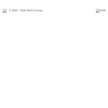
© 2010 - 2026 SkyFit Group
Официальное уведомление
Связаться с владельцем