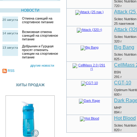
Scitec Nutrition
720
г
НОВОСТИ
Attack (25 
Отмена санкций на
Scitec Nutrition
20 августа
спортивное питание
25
пакетиков
Attack (320
Возможная отмена
14 августа
санкций на спортивное
Scitec Nutrition
питание
320
г
Добрынин и Гурцкая
Big Bang
13 августа
просят отменить
санкции на спортивное
Scitec Nutrition
питание
825
г
CellMass 2
другие новости
RSS
BSN
291
г
CGT-10
ХИТЫ ПРОДАЖ
Optimum Nutrit
600
г
Dark Rag
MHP
894
г
Hot Blood
Scitec Nutrition
820
г