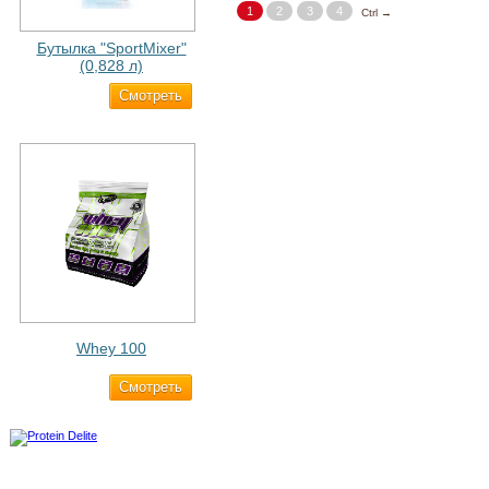
1
2
3
4
Ctrl →
Бутылка "SportMixer"
(0,828 л)
Cмотреть
829 ₽
Whey 100
Cмотреть
3 200 ₽