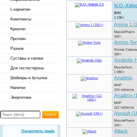
N.O.-Xplo
L-карнитин
BSN
1 130
г
Комплексы
Amino 1 (2
Креатин
MusclePharm
200
г
Протеин
Amino-To
Разное
Ronnie Colema
390
г
Суставы и связки
Anabolic 
MuscleTech
Для тестостерона
1 080
г
Anadrox
Шейкеры и бутылки
MHP
Напитки
224
таблеток
Anadrox (1
Энергетики
MHP
112
таблеток
Assault (1
Найти
MusclePharm
184
г
Attack
Посмотреть прайс