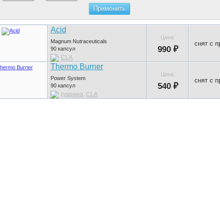
Acid
Цена:
Magnum Nutraceuticals
снят с 
990 ₽
90
капсул
CLA
Thermo Burner
Цена:
Power System
снят с 
540 ₽
90
капсул
гуарана
CLA
,