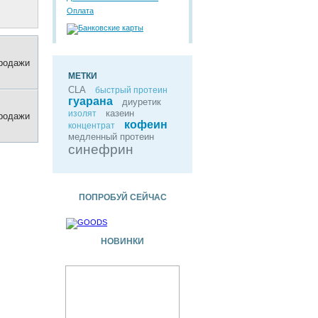
Оплата
продажи
МЕТКИ
CLA
быстрый протеин
гуарана
диуретик
казеин
изолят
продажи
кофеин
концентрат
медленный протеин
синефрин
ПОПРОБУЙ СЕЙЧАС
НОВИНКИ