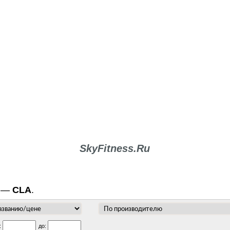
ВОПРОСЫ-ОТВЕТЫ
О КОМПАНИИ
ДОСТАВКА
SkyFitness.Ru
а —
CLA
.
:
до: