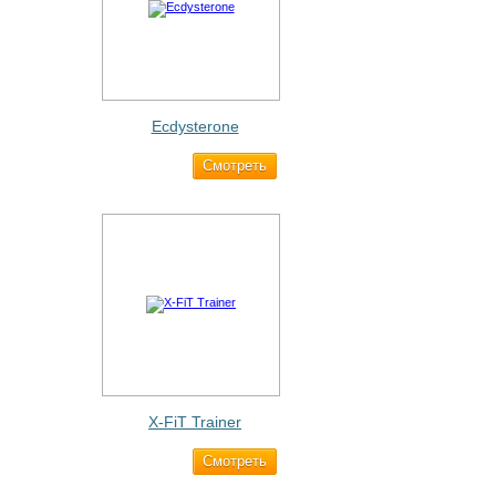
Ecdysterone
Cмотреть
493 ₽
X-FiT Trainer
Cмотреть
1 690 ₽