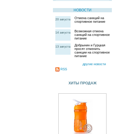
НОВОСТИ
Отмена санкций на
20 августа
спортивное питание
Возможная отмена
14 августа
санкций на спортивное
питание
Добрынин и Гурцкая
13 августа
просят отменить
санкции на спортивное
питание
другие новости
RSS
ХИТЫ ПРОДАЖ