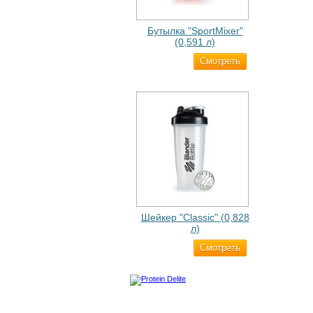
Бутылка "SportMixer"
(0,591 л)
Cмотреть
663 ₽
Шейкер "Classic" (0,828
л)
Cмотреть
500 ₽