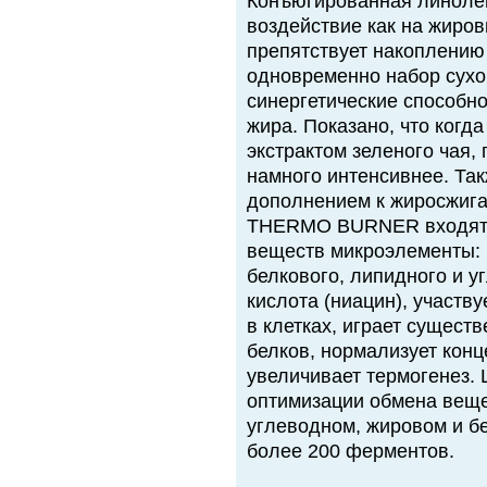
Конъюгированная линолев
воздействие как на жиров
препятствует накоплению
одновременно набор сухо
синергетические способно
жира. Показано, что когда
экстрактом зеленого чая,
намного интенсивнее. Та
дополнением к жиросжига
THERMO BURNER входят 
веществ микроэлементы: 
белкового, липидного и у
кислота (ниацин), участв
в клетках, играет сущест
белков, нормализует кон
увеличивает термогенез.
оптимизации обмена веще
углеводном, жировом и бе
более 200 ферментов.