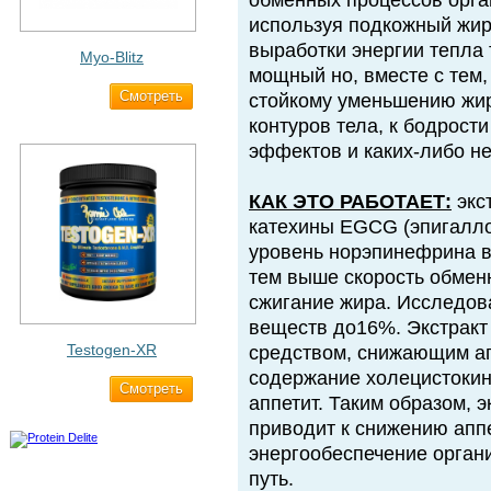
обменных процессов орга
используя подкожный жир
выработки энергии тепл
Myo-Blitz
мощный но, вместе с тем,
Cмотреть
1 990 ₽
стойкому уменьшению жир
контуров тела, к бодрости
эффектов и каких-либо н
КАК ЭТО РАБОТАЕТ:
экс
катехины EGCG (эпигалл
уровень норэпинефрина в
тем выше скорость обменн
сжигание жира. Исследов
веществ до16%. Экстракт 
Testogen-XR
средством, снижающим а
содержание холецистокин
Cмотреть
2 750 ₽
аппетит. Таким образом, 
приводит к снижению апп
энергообеспечение орган
путь.