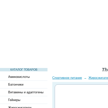
СТАТЬИ
ВИДЕО
СЛОВАРЬ
ВОПРОСЫ-ОТВЕТЫ
Th
КАТАЛОГ ТОВАРОВ
Аминокислоты
Спортивное питание
→
Жиросжигат
Батончики
Витамины и адаптогены
Гейнеры
Жиросжигатели