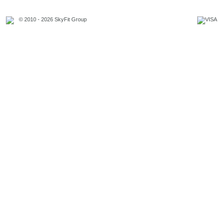
© 2010 - 2026 SkyFit Group
Официальное уведомление
Связаться с владельцем