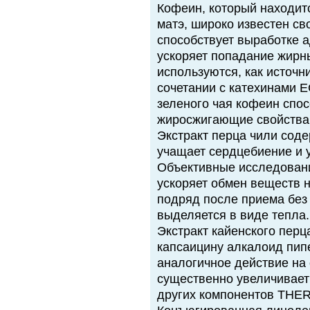
Кофеин, который находитс
матэ, широко известен с
способствует выработке 
ускоряет попадание жирны
используются, как источни
сочетании с катехинами E
зеленого чая кофеин спо
жиросжигающие свойства
Экстракт перца чили соде
учащает сердцебиение и 
Объективные исследовани
ускоряет обмен веществ 
подряд после приема без
выделяется в виде тепла.
Экстракт кайенского перц
капсаицину алкалоид пип
аналогичное действие на 
существенно увеличивает
других компонентов TH