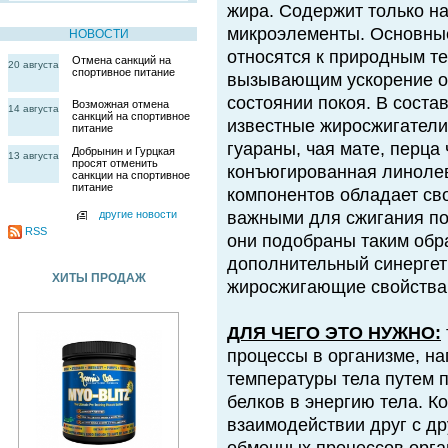
жира. Содержит только н
микроэлементы. Основн
НОВОСТИ
относятся к природным т
Отмена санкций на
20 августа
спортивное питание
вызывающим ускорение об
состоянии покоя. В сос
Возможная отмена
14 августа
санкций на спортивное
известные жиросжигатели 
питание
гуараны, чая мате, перца 
Добрынин и Гурцкая
13 августа
просят отменить
конъюгированная линолев
санкции на спортивное
питание
компонентов обладает св
другие новости
важными для сжигания 
RSS
они подобраны таким обр
дополнительный синергети
ХИТЫ ПРОДАЖ
жиросжигающие свойства 
ДЛЯ ЧЕГО ЭТО НУЖНО:
процессы в организме, н
температуры тела путем п
белков в энергию тела.
взаимодействии друг с д