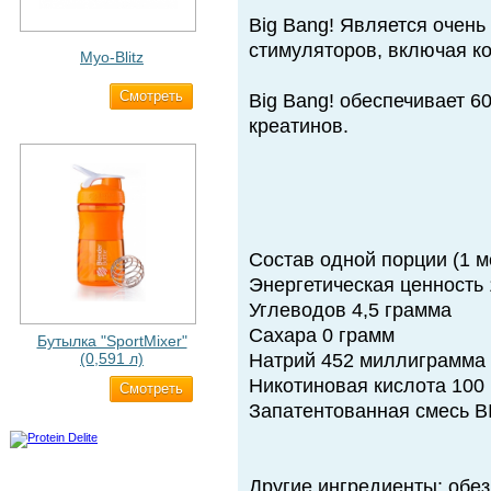
Big Bang! Является очень
стимуляторов, включая к
Myo-Blitz
Cмотреть
1 990 ₽
Big Bang! обеспечивает 6
креатинов.
Состав одной порции (1 ме
Энергетическая ценность 
Углеводов 4,5 грамма
Сахара 0 грамм
Бутылка "SportMixer"
(0,591 л)
Натрий 452 миллиграмма
Никотиновая кислота 100
Cмотреть
663 ₽
Запатентованная смесь 
Другие ингредиенты: обе