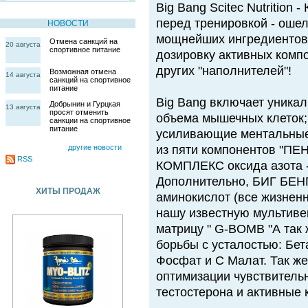
Big Bang Scitec Nutrition 
перед тренировкой - оше
НОВОСТИ
мощнейших ингредиентов
Отмена санкций на
20 августа
спортивное питание
дозировку активных компо
других "наполнителей"!
Возможная отмена
14 августа
санкций на спортивное
питание
Big Bang включает уникал
Добрынин и Гурцкая
13 августа
просят отменить
объема мышечных клеток;
санкции на спортивное
питание
усиливающие ментальные
другие новости
из пяти компонентов "П
RSS
КОМПЛЕКС оксида азота 
Дополнительно, БИГ БЕНГ
ХИТЫ ПРОДАЖ
аминокислот (все жизнен
нашу известную мультиве
матрицу " G-BOMB "А так 
борьбы с усталостью: Бет
Фосфат и С Малат. Так ж
оптимизации чувствитель
тестостерона и активные