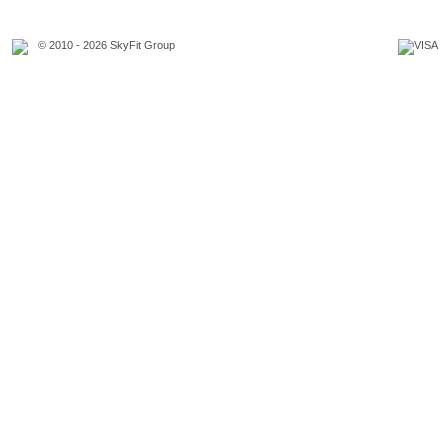
© 2010 - 2026 SkyFit Group
Официальное уведомление
Связаться с владельцем