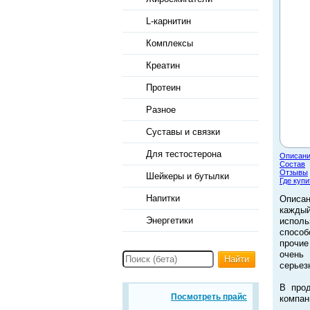
L-карнитин
Комплексы
Креатин
Протеин
Разное
Суставы и связки
Для тестостерона
Описан
Состав
Отзывы
Шейкеры и бутылки
Где купи
Напитки
Описан
кажды
Энергетики
исполь
способ
прочие
очень 
Найти
серьез
В прод
Посмотреть прайс
компан