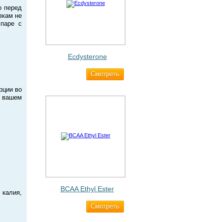
о перед
вкам не
 паре с
Ecdysterone
Cмотреть
493 ₽
рции во
в вашем
BCAA Ethyl Ester
калия,
Cмотреть
960 ₽