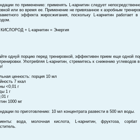
ндации по применению: применять L-карнитин следует непосредственн
овкой или во время ее. Применение не привязанное к аэробным трениро
заметного эффекта жиросжигания, поскольку L-карнитин работает в
одом.
КИСЛОРОД + L-карнитин = Энергия
йте однуй порцию перед тренировкой, эффективен прием еще одной по
тренировки. Употребляя L-карнитин, стремитесь к снижению углеводов 
е!
льная ценность: порция 10 мл
йность 7 ккал
ны <0,01 г
ды 1 г
,01 г
итин 1000 мг
ндации по приготовлению: 10 мл концентрата развести в 500 мл воды.
диенты: вода, молочная кислота, L-карнитин, фруктоза, сорбат 
ститель.