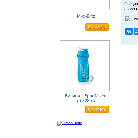
Специа
скоро 
Myo-Blitz
- м
Cмотреть
1 990 ₽
Бутылка "SportMixer"
(0,828 л)
Cмотреть
829 ₽