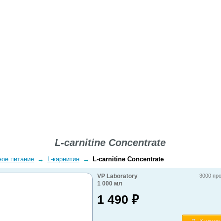
ВОПРОСЫ-ОТВЕТЫ
О КОМПАНИИ
ДОСТАВКА
L-carnitine Concentrate
ное питание
→
L-карнитин
→
L-carnitine Concentrate
VP Laboratory
3000 пр
1 000
мл
1 490
₽