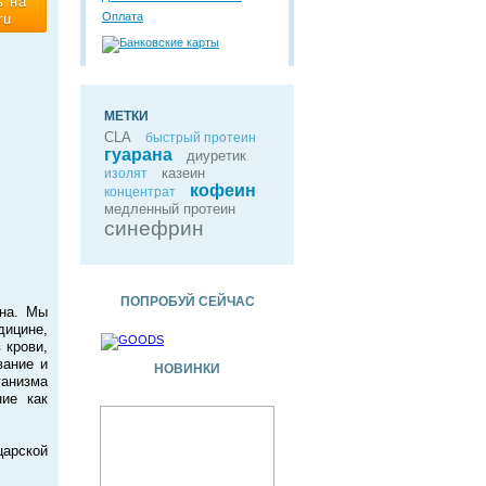
ь на
Оплата
ru
МЕТКИ
CLA
быстрый протеин
гуарана
диуретик
казеин
изолят
кофеин
концентрат
медленный протеин
синефрин
ПОПРОБУЙ СЕЙЧАС
ина. Мы
ицине,
 крови,
вание и
НОВИНКИ
ганизма
ние как
царской