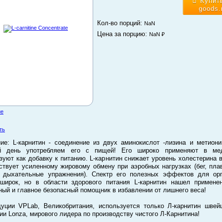
Купит
goods.
Кол-во порций:
NaN
Цена за порцию:
NaN ₽
ие
ть
ие: L-карнитин - соединение из двух аминокислот -лизина и метион
й день употребляем его с пищей! Его широко применяют в мед
зуют как добавку к питанию. L-карнитин снижает уровень холестерина в
ствует усиленному жировому обмену при аэробных нагрузках (бег, пла
 дыхательные упражнения). Спектр его полезных эффектов для ор
широк, но в области здорового питания L-карнитин нашел примене
ный и главное безопасный помощник в избавлении от лишнего веса!
уции VPLab, Великобритания, используется только Л-карнитин швей
ии Lonza, мирового лидера по производству чистого Л-Карнитина!