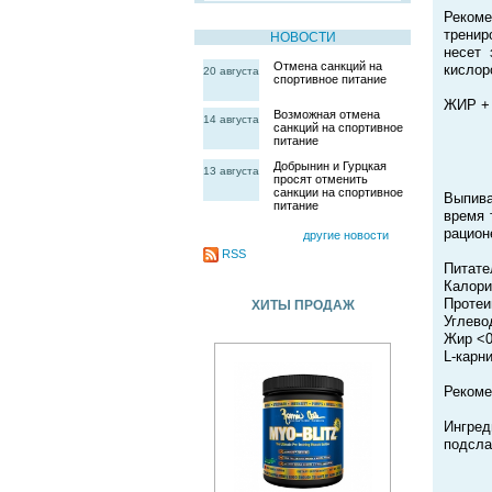
Рекоме
тренир
НОВОСТИ
несет 
Отмена санкций на
кислор
20 августа
спортивное питание
ЖИР + 
Возможная отмена
14 августа
санкций на спортивное
питание
Добрынин и Гурцкая
13 августа
просят отменить
санкции на спортивное
Выпива
питание
время 
рацион
другие новости
RSS
Питате
Калори
Протеи
ХИТЫ ПРОДАЖ
Углево
Жир <0
L-карн
Рекоме
Ингре
подсла