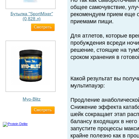
Но так как сывороточный 
общее самочувствие, улу
Бутылка "SportMixer"
рекомендуем прием еще о
(0,828 л)
приемами пищи.
Cмотреть
829 ₽
Для атлетов, которые вре
пробуждения всреди ночи
решение, стоящие на тум
сроком хранения в готов
Какой результат вы получ
мультипауэр:
Myo-Blitz
Продление анаболической
Снижение эффекта катабо
Cмотреть
1 990 ₽
шейк сокращает этап рас
балансу входящих в него
запустите процессы макс
крайне полезно как в проц