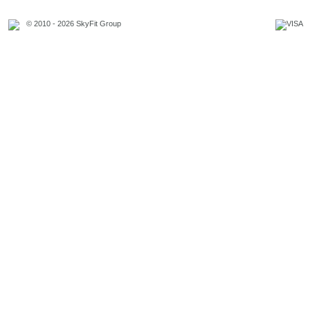
© 2010 - 2026 SkyFit Group
Официальное уведомление
Связаться с владельцем