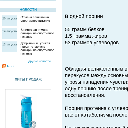
НОВОСТИ
В одной порции
Отмена санкций на
20 августа
спортивное питание
55 грамм белков
Возможная отмена
14 августа
санкций на спортивное
1,5 грамма жиров
питание
53 граммов углеводов
Добрынин и Гурцкая
13 августа
просят отменить
санкции на спортивное
питание
другие новости
RSS
Обладая великолепным вк
перекусов между основны
ХИТЫ ПРОДАЖ
угрозы нападения чувств
одну порцию после трени
восстановления.
Порция протеина с углев
вас от катаболизма после