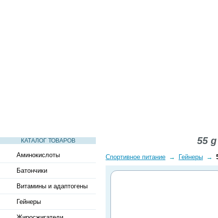
СТАТЬИ
ВИДЕО
СЛОВАРЬ
ВОПРОСЫ-ОТВЕТЫ
55 g
КАТАЛОГ ТОВАРОВ
Аминокислоты
Спортивное питание
→
Гейнеры
→
Батончики
Витамины и адаптогены
Гейнеры
Жиросжигатели