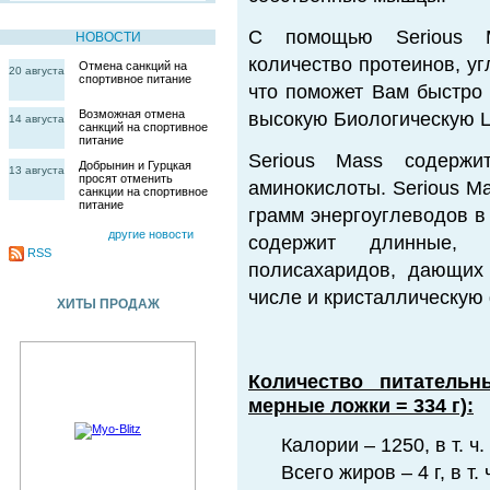
С помощью Serious 
НОВОСТИ
количество протеинов, у
Отмена санкций на
20 августа
спортивное питание
что поможет Вам быстро 
Возможная отмена
высокую Биологическую Ц
14 августа
санкций на спортивное
питание
Serious Mass содержи
Добрынин и Гурцкая
13 августа
просят отменить
аминокислоты. Serious M
санкции на спортивное
питание
грамм энергоуглеводов в
другие новости
содержит длинные, 
RSS
полисахаридов, дающих
числе и кристаллическую 
ХИТЫ ПРОДАЖ
Количество питатель
мерные ложки = 334 г):
Калории – 1250, в т. ч
Всего жиров – 4 г, в т