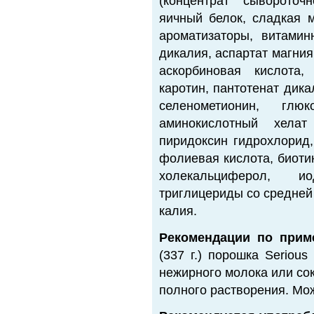
(концентрат сывороточ
яичный белок, сладкая м
ароматизаторы, витами
дикалия, аспартат магния
аскорбиновая кислота,
каротин, пантотенат дик
селенометионин, гл
аминокислотный хелат
пиридоксин гидрохлорид,
фолиевая кислота, биоти
холекальциферол, и
триглицериды со средней
калия.
Рекомендации по прим
(337 г.) порошка Seriou
нежирного молока или сок
полного растворения. Мож