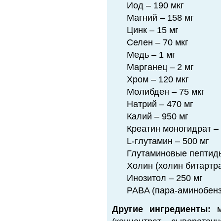
Иод – 190 мкг
Магний – 158 мг
Цинк – 15 мг
Селен – 70 мкг
Медь – 1 мг
Марганец – 2 мг
Хром – 120 мкг
Молибден – 75 мкг
Натрий – 470 мг
Калий – 950 мг
Креатин моногидрат – 
L-глутамин – 500 мг
Глутаминовые пептиды
Холин (холин битартра
Инозитол – 250 мг
PABA (пара-аминобенз
Другие ингредиенты:
ма