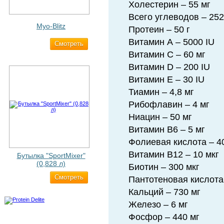
Холестерин – 55 мг
Всего углеводов – 252 г
Myo-Blitz
Протеин – 50 г
Витамин А – 5000 IU
Cмотреть
1 990 ₽
Витамин С – 60 мг
Витамин D – 200 IU
Витамин Е – 30 IU
Тиамин – 4,8 мг
Рибофлавин – 4 мг
Ниацин – 50 мг
Витамин В6 – 5 мг
Фолиевая кислота – 4
Витамин В12 – 10 мкг
Бутылка "SportMixer"
(0,828 л)
Биотин – 300 мкг
Cмотреть
829 ₽
Пантотеновая кислота 
Кальций – 730 мг
Железо – 6 мг
Фосфор – 440 мг