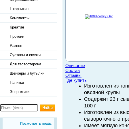
L-карнитин
Комплексы
Креатин
Протеин
Разное
Суставы и связки
Для тестостерона
Описание
Состав
Шейкеры и бутылки
Отзывы
Где купить
Напитки
Изготовлен из то
Энергетики
овсяной крупы
Содержит 23 г сыв
100 г
Найти
Изготовлен из вы
сывороточного пр
Посмотреть прайс
Имеет мягкую кон