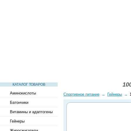
СТАТЬИ
ВИДЕО
СЛОВАРЬ
ВОПРОСЫ-ОТВЕТЫ
10
КАТАЛОГ ТОВАРОВ
Аминокислоты
Спортивное питание
→
Гейнеры
→
Батончики
Витамины и адаптогены
Гейнеры
Жиросжигатели