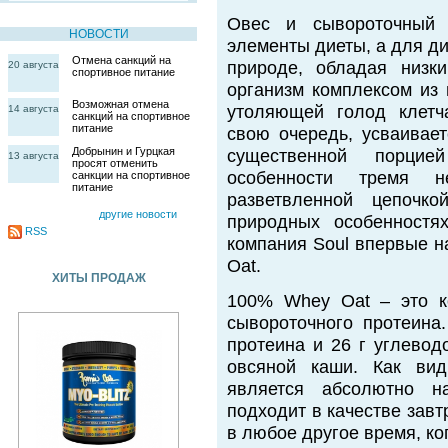
Овес и сывороточный 
НОВОСТИ
элементы диеты, а для ди
Отмена санкций на
природе, обладая низк
20 августа
спортивное питание
организм комплексом из
Возможная отмена
утоляющей голод клетч
14 августа
санкций на спортивное
питание
свою очередь, усваивает
Добрынин и Гурцкая
существенной порцие
13 августа
просят отменить
особенности тремя н
санкции на спортивное
питание
разветвленной цепочк
другие новости
природных особенностя
RSS
компания Soul впервые н
Oat.
ХИТЫ ПРОДАЖ
100% Whey Oat – это к
сывороточного протеина
протеина и 26 г углевод
овсяной каши. Как ви
является абсолютно на
подходит в качестве завт
в любое другое время, ко