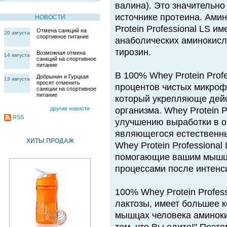
валина). Это значительно
источнике протеина. Ам
НОВОСТИ
Protein Professional LS и
Отмена санкций на
20 августа
спортивное питание
анаболических аминокисло
тирозин.
Возможная отмена
14 августа
санкций на спортивное
питание
В 100% Whey Protein Prof
Добрынин и Гурцкая
13 августа
просят отменить
процентов чистых микроф
санкции на спортивное
питание
который укрепляюще дейс
другие новости
организма. Whey Protein P
RSS
улучшению выработки в о
являющегося естественны
ХИТЫ ПРОДАЖ
Whey Protein Professiona
помогающие вашим мышца
процессами после интенс
100% Whey Protein Profes
лактозы, имеет большее 
мышцах человека аминоки