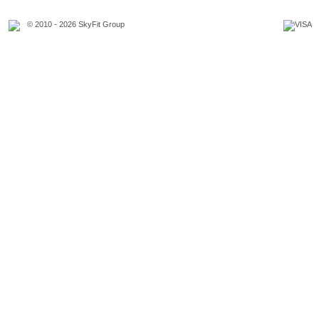
© 2010 - 2026 SkyFit Group
Официальное уведомление
Связаться с владельцем