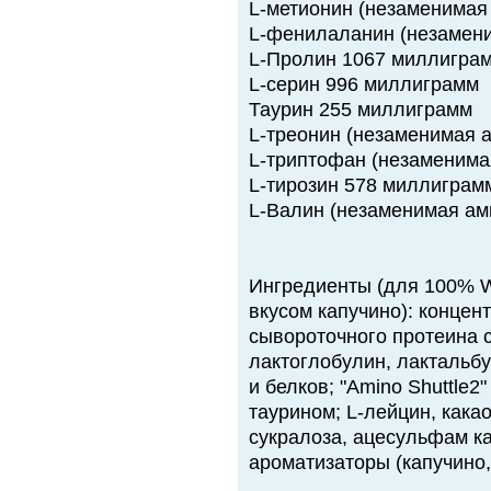
L-метионин (незаменимая
L-фенилаланин (незамен
L-Пролин 1067 миллигра
L-серин 996 миллиграмм
Таурин 255 миллиграмм
L-треонин (незаменимая 
L-триптофан (незаменима
L-тирозин 578 миллиграм
L-Валин (незаменимая ам
Ингредиенты (для 100% Wh
вкусом капучино): концен
сывороточного протеина 
лактоглобулин, лактальб
и белков; "Amino Shuttle2
таурином; L-лейцин, кака
сукралоза, ацесульфам к
ароматизаторы (капучино,