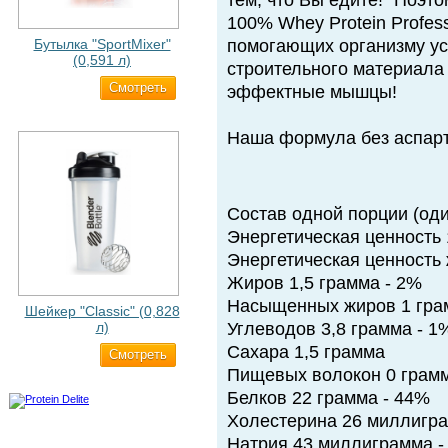
тем, что Вы едите!" Поэто
100% Whey Protein Profes
Бутылка "SportMixer"
помогающих организму ус
(0,591 л)
строительного материала
Cмотреть
663 ₽
эффектные мышцы!
Наша формула без аспар
Состав одной порции (оди
Энергетическая ценность 
Энергетическая ценность 
Жиров 1,5 грамма - 2%
Насыщенных жиров 1 гра
Шейкер "Classic" (0,828
л)
Углеводов 3,8 грамма - 1
Сахара 1,5 грамма
Cмотреть
500 ₽
Пищевых волокон 0 грамм
Белков 22 грамма - 44%
Холестерина 26 миллигра
Натрия 43 миллиграмма -