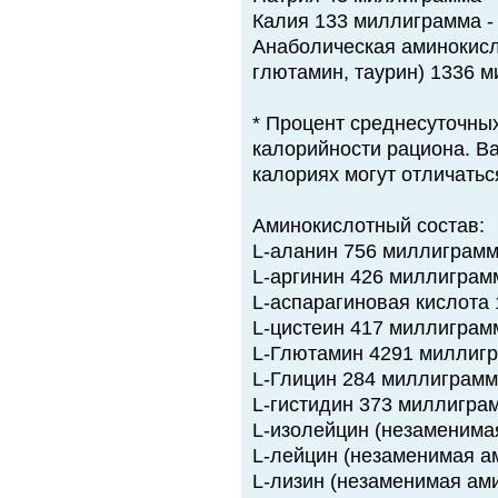
Калия 133 миллиграмма -
Анаболическая аминокисл
глютамин, таурин) 1336 
* Процент среднесуточных
калорийности рациона. В
калориях могут отличатьс
Аминокислотный состав:
L-аланин 756 миллиграм
L-аргинин 426 миллиграм
L-аспарагиновая кислота
L-цистеин 417 миллиграм
L-Глютамин 4291 миллиг
L-Глицин 284 миллиграм
L-гистидин 373 миллигра
L-изолейцин (незаменима
L-лейцин (незаменимая а
L-лизин (незаменимая ам