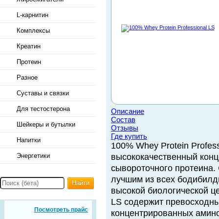
L-карнитин
Комплексы
Креатин
Протеин
Разное
Суставы и связки
Для тестостерона
Описание
Состав
Шейкеры и бутылки
Отзывы
Где купить
Напитки
100% Whey Protein Professi
Энергетики
высококачественный конц
сывороточного протеина.
лучшим из всех бодибилд
Найти
высокой биологической це
LS содержит превосходн
Посмотреть прайс
концентрированных амино