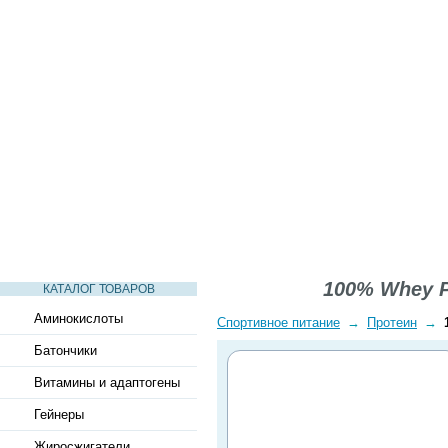
СТАТЬИ
ВИДЕО
СЛОВАРЬ
ВОПРОСЫ-ОТВЕТЫ
100% Whey Pr
КАТАЛОГ ТОВАРОВ
Аминокислоты
Спортивное питание
→
Протеин
→
Батончики
Витамины и адаптогены
Гейнеры
Жиросжигатели