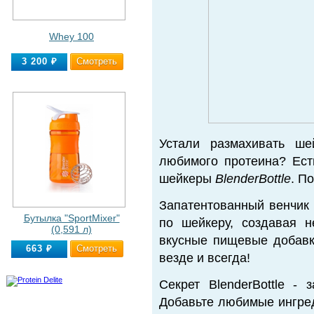
Whey 100
Cмотреть
3 200 ₽
Устали размахивать ше
любимого протеина? Есть
шейкеры
BlenderBottle
. П
Запатентованный венчик
Бутылка "SportMixer"
по шейкеру, создавая 
(0,591 л)
вкусные пищевые добав
Cмотреть
663 ₽
везде и всегда!
Секрет BlenderBottle - 
Добавьте любимые ингред