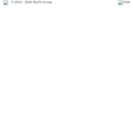
© 2010 - 2026 SkyFit Group
Официальное уведомление
Связаться с владельцем