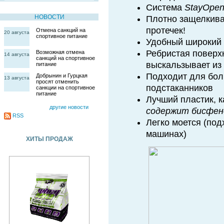
Система
StayOpen
НОВОСТИ
Плотно защелкивае
протечек!
Отмена санкций на
20 августа
спортивное питание
Удобный широкий н
Ребристая поверх
Возможная отмена
14 августа
санкций на спортивное
выскальзывает из 
питание
Подходит для бо
Добрынин и Гурцкая
13 августа
просят отменить
подстаканников
санкции на спортивное
питание
Лучший пластик, к
другие новости
содержит бисфен
RSS
Легко моется (по
машинах)
ХИТЫ ПРОДАЖ