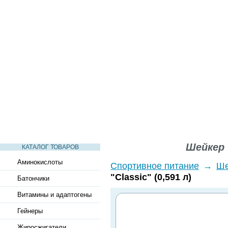
СТАТЬИ
ВИДЕО
СЛОВАРЬ
ВОПРОСЫ-ОТВЕТЫ
Шейкер "
КАТАЛОГ ТОВАРОВ
Аминокислоты
Спортивное питание
→
Ше
"Classic" (0,591 л)
Батончики
Витамины и адаптогены
Гейнеры
Жиросжигатели