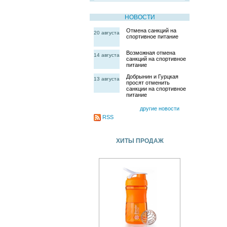
НОВОСТИ
Отмена санкций на
20 августа
спортивное питание
Возможная отмена
14 августа
санкций на спортивное
питание
Добрынин и Гурцкая
13 августа
просят отменить
санкции на спортивное
питание
другие новости
RSS
ХИТЫ ПРОДАЖ