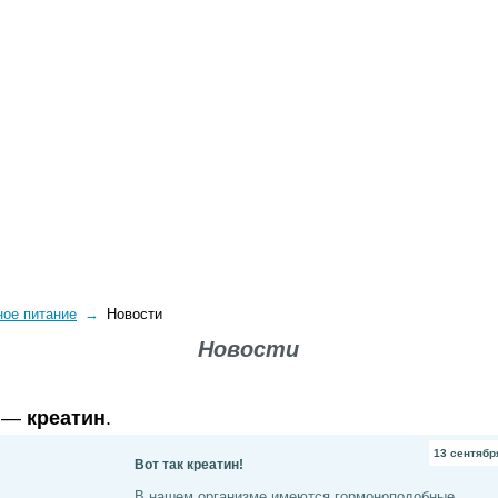
ВОПРОСЫ-ОТВЕТЫ
О КОМПАНИИ
ДОСТАВКА
ное питание
→
Новости
Новости
а —
креатин
.
13 сентября
Вот так креатин!
В нашем организме имеются гормоноподобные