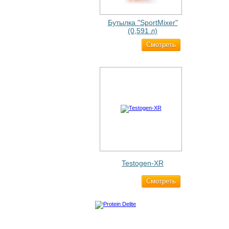
Бутылка "SportMixer"
(0,591 л)
Cмотреть
663 ₽
Testogen-XR
Cмотреть
2 750 ₽