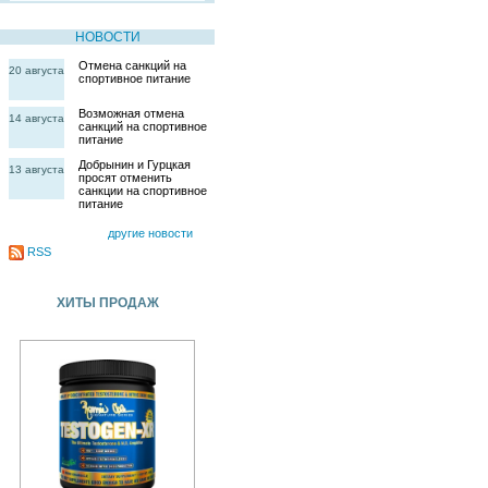
НОВОСТИ
Отмена санкций на
20 августа
спортивное питание
Возможная отмена
14 августа
санкций на спортивное
питание
Добрынин и Гурцкая
13 августа
просят отменить
санкции на спортивное
питание
другие новости
RSS
ХИТЫ ПРОДАЖ