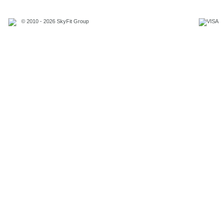
© 2010 - 2026 SkyFit Group
Официальное уведомление
Связаться с владельцем