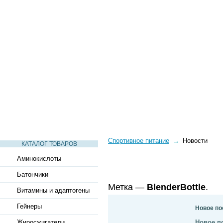
СТАТЬИ
ВИДЕО
СЛОВАРЬ
ВОПРОСЫ-ОТВЕТЫ
Спортивное питание
→
Новости
КАТАЛОГ ТОВАРОВ
Аминокислоты
Батончики
Метка —
BlenderBottle
.
Витамины и адаптогены
Гейнеры
Новое по
Новое п
Жиросжигатели