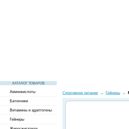
СТАТЬИ
ВИДЕО
СЛОВАРЬ
ВОПРОСЫ-ОТВЕТЫ
КАТАЛОГ ТОВАРОВ
Аминокислоты
Спортивное питание
→
Гейнеры
→
Батончики
Витамины и адаптогены
Гейнеры
Жиросжигатели