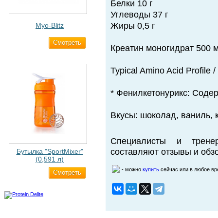
Белки 10 г
Углеводы 37 г
Жиры 0,5 г
Myo-Blitz
Cмотреть
1 990 ₽
Креатин моногидрат 500 м
Typical Amino Acid Profile /
* Фенилкетонурикс: Сод
Вкусы: шоколад, ваниль, 
Специалисты и трене
составляют отзывы и обзо
Бутылка "SportMixer"
(0,591 л)
- можно
купить
сейчас или в любое в
Cмотреть
663 ₽