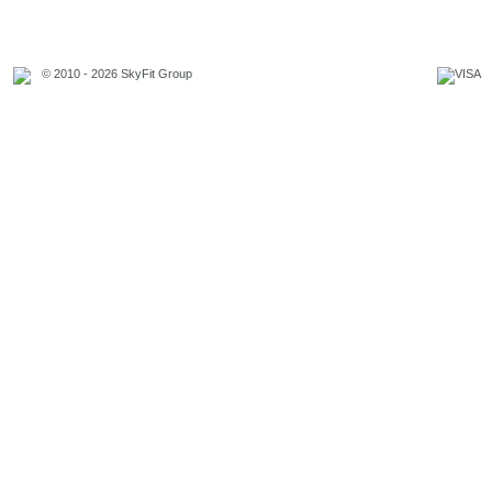
© 2010 - 2026 SkyFit Group
Официальное уведомление
Связаться с владельцем