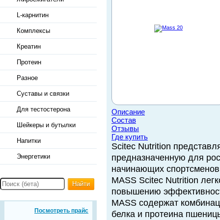
L-карнитин
Комплексы
Креатин
Протеин
Разное
Суставы и связки
Для тестостерона
Описание
Состав
Шейкеры и бутылки
Отзывы
Где купить
Напитки
Scitec Nutrition предста
Энергетики
предназначенную для ро
начинающих спортсменов 
MASS Scitec Nutrition лег
Найти
повышению эффективности
MASS содержат комбинац
Посмотреть прайс
белка и протеина пшениц