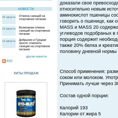
доказали свое превосход
относительно новым исто
НОВОСТИ
аминокислот пшеницы сос
Отмена санкций на
20 августа
спортивное питание
говорить о пшенице, как 
MASS и MASS 20 содержа
Возможная отмена
14 августа
санкций на спортивное
углеводов подобраных в 
питание
порция содержит необход
Добрынин и Гурцкая
13 августа
просят отменить
также 20% белка и креати
санкции на спортивное
питание
половину дневной нормы
другие новости
RSS
Способ применения: разм
ХИТЫ ПРОДАЖ
соком или молоком. Употр
Принимать лучше через 30
Состав одной порции:
Калорий 193
Калории от жира 5