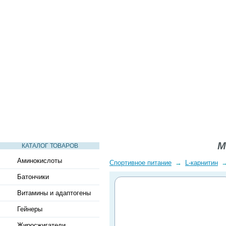
СТАТЬИ
ВИДЕО
СЛОВАРЬ
ВОПРОСЫ-ОТВЕТЫ
M
КАТАЛОГ ТОВАРОВ
Аминокислоты
Спортивное питание
→
L-карнитин
Батончики
Витамины и адаптогены
Гейнеры
Жиросжигатели