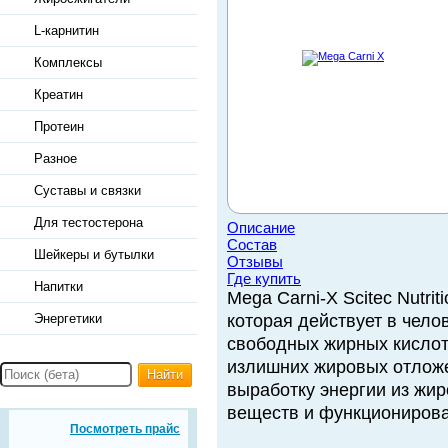
L-карнитин
Комплексы
Креатин
Протеин
Разное
Суставы и связки
Для тестостерона
Описание
Состав
Шейкеры и бутылки
Отзывы
Где купить
Напитки
Mega Carni-X Scitec Nutri
Энергетики
которая действует в чело
свободных жирных кислот
излишних жировых отложе
Найти
выработку энергии из жи
веществ и функционирова
Посмотреть прайс