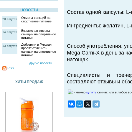
НОВОСТИ
Состав одной капсулы: L
Отмена санкций на
20 августа
спортивное питание
Ингредиенты: желатин, L-к
Возможная отмена
14 августа
санкций на спортивное
питание
Добрынин и Гурцкая
Способ употребления: уп
13 августа
просят отменить
санкции на спортивное
Mega Carni-X в день за ч
питание
натощак.
другие новости
RSS
Специалисты и трене
составляют отзывы и обзо
ХИТЫ ПРОДАЖ
- можно
купить
сейчас или в любое в