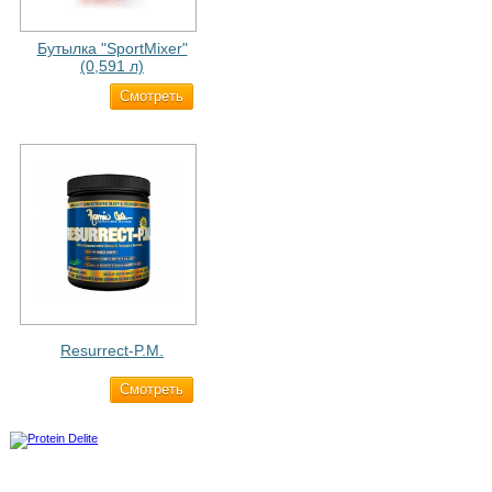
Бутылка "SportMixer"
(0,591 л)
Cмотреть
663 ₽
Resurrect-P.M.
Cмотреть
1 890 ₽