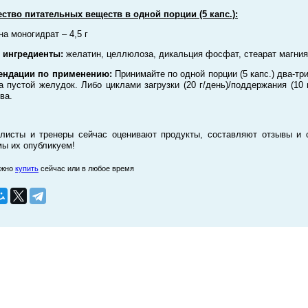
ство питательных веществ в одной порции (5 капс.):
на моногидрат – 4,5 г
 ингредиенты:
желатин, целлюлоза, дикальция фосфат, стеарат магния
ендации по применению:
Принимайте по одной порции (5 капс.) два-три
а пустой желудок. Либо циклами загрузки (20 г/день)/поддержания (10 г
ва.
листы и тренеры сейчас оценивают продукты, составляют отзывы и 
мы их опубликуем!
ожно
купить
сейчас или в любое время