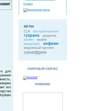
одажи!
Оплата
МЕТКИ
CLA
быстрый протеин
гуарана
диуретик
казеин
изолят
кофеин
концентрат
медленный протеин
синефрин
ПОПРОБУЙ СЕЙЧАС
го для
ования
вность,
роверен
НОВИНКИ
ает его
водства
hydrate