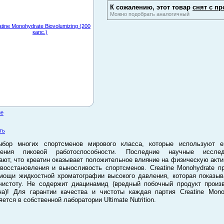
К сожалению, этот товар
снят с пр
Можно подобрать аналогичный
ие
ть
ыбор многих спортсменов мирового класса, которые используют е
жения пиковой работоспособности. Последние научные исслед
ают, что креатин оказывает положительное влияние на физическую акти
восстановления и выносливость спортсменов. Creatine Monohydrate п
мощи жидкостной хроматографии высокого давления, которая показыв
истоту. Не содержит диацинамид (вредный побочный продукт произ
на)! Для гарантии качества и чистоты каждая партия Creatine Mono
ется в собственной лаборатории Ultimate Nutrition.