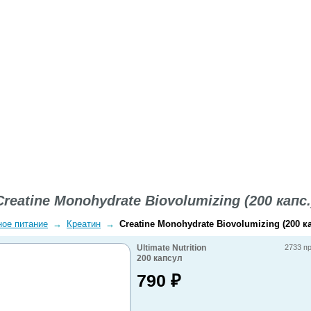
ВОПРОСЫ-ОТВЕТЫ
О КОМПАНИИ
ДОСТАВКА
Creatine Monohydrate Biovolumizing (200 капс.
ное питание
→
Креатин
→
Creatine Monohydrate Biovolumizing (200 ка
Ultimate Nutrition
2733 п
200
капсул
790
₽