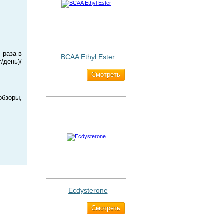
.
 раза в
BCAA Ethyl Ester
/день)/
Cмотреть
960 ₽
обзоры,
Ecdysterone
Cмотреть
493 ₽