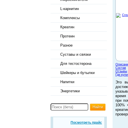
L-карнитин
Комплексы
Креатин
Протеин
Разное
Суставы и связки
Для тестостерона
Описан
Состав
Отзывы
Шейкеры и бутылки
Где купи
Напитки
Это в
дости
Энергетики
указыв
время 
при по
100% ч
Найти
креати
проверя
Посмотреть прайс