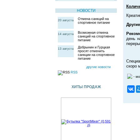
Количе
НОВОСТИ
Креати
Отмена санкций на
20 августа
спортивное питание
Другие
Возможная отмена
Реком
14 августа
санкций на спортивное
день н
питание
переры
Добрынин и Гурцкая
13 августа
просят отменить
санкции на спортивное
питание
Специа
скоро 
другие новости
RSS
- м
ХИТЫ ПРОДАЖ