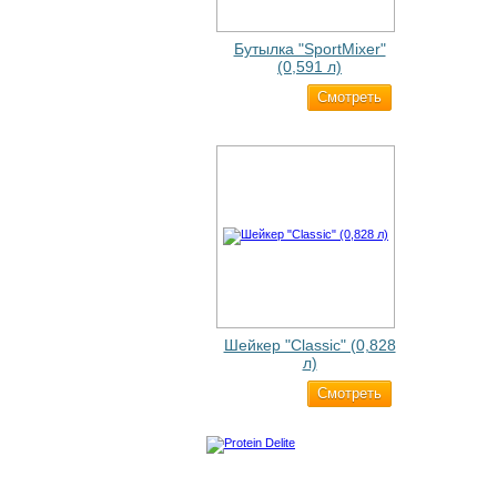
Бутылка "SportMixer"
(0,591 л)
Cмотреть
663 ₽
Шейкер "Classic" (0,828
л)
Cмотреть
500 ₽