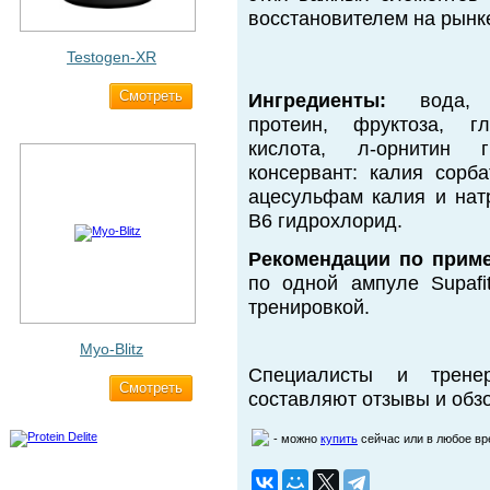
восстановителем на рынке
Testogen-XR
Cмотреть
2 750 ₽
Ингредиенты:
вода, г
протеин, фруктоза, гл
кислота, л-орнитин г
консервант: калия сорба
ацесульфам калия и натр
В6 гидрохлорид.
Рекомендации по прим
по одной ампуле Supafi
тренировкой.
Myo-Blitz
Специалисты и трене
Cмотреть
1 990 ₽
составляют отзывы и обзо
- можно
купить
сейчас или в любое в