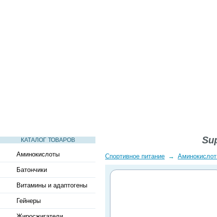
СТАТЬИ
ВИДЕО
СЛОВАРЬ
ВОПРОСЫ-ОТВЕТЫ
Sup
КАТАЛОГ ТОВАРОВ
Аминокислоты
Спортивное питание
→
Аминокисло
Батончики
Витамины и адаптогены
Гейнеры
Жиросжигатели