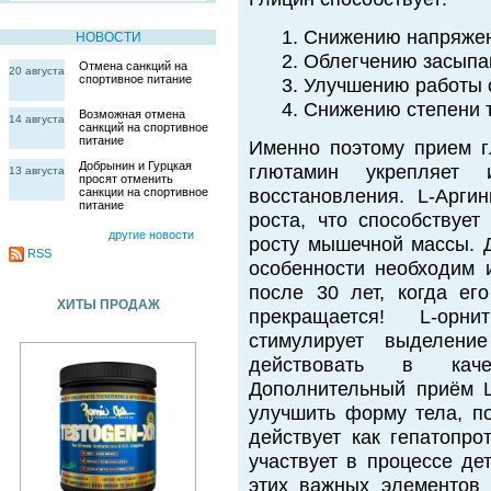
1. Снижению напряжен
НОВОСТИ
2. Облегчению засыпа
Отмена санкций на
20 августа
спортивное питание
3. Улучшению работы 
4. Снижению степени 
Возможная отмена
14 августа
санкций на спортивное
питание
Именно поэтому прием г
Добрынин и Гурцкая
глютамин укрепляет 
13 августа
просят отменить
санкции на спортивное
восстановления. L-Арги
питание
роста, что способствуе
другие новости
росту мышечной массы. 
RSS
особенности необходим 
после 30 лет, когда ег
ХИТЫ ПРОДАЖ
прекращается! L-орн
стимулирует выделени
действовать в каче
Дополнительный приём L
улучшить форму тела, по
действует как гепатопро
участвует в процессе де
этих важных элементов 