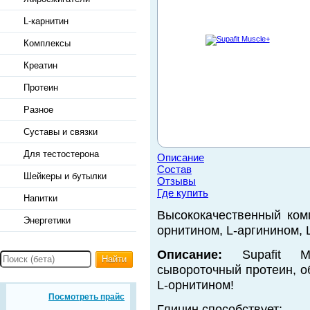
L-карнитин
Комплексы
Креатин
Протеин
Разное
Суставы и связки
Для тестостерона
Описание
Состав
Шейкеры и бутылки
Отзывы
Где купить
Напитки
Высококачественный ком
Энергетики
орнитином, L-аргинином, 
Описание:
Supafit Mu
Найти
сывороточный протеин, о
L-орнитином!
Посмотреть прайс
Глицин способствует: