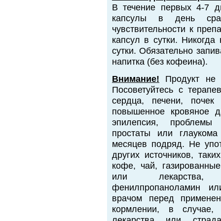
В течение первых 4-7 д
капсулы в день сра
чувствительности к преп
капсул в сутки. Никогда
сутки. Обязательно запи
напитка (без кофеина).
Внимание!
Продукт не 
Посоветуйтесь с терапе
сердца, печени, почек
повышенное кровяное д
эпилепсия, проблемы 
простаты или глаукома
месяцев подряд. Не упо
других источников, таки
кофе, чай, газированны
или лекарства, 
фенилпропаноламин или
врачом перед применен
кормлении, в случае,
лекарства или страда