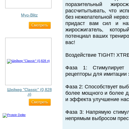
поразительный жиро
рассчитытывать, что ис
Myo-Blitz
без нежелательной нерво
придаст вам сил и наэ
Cмотреть
1 990 ₽
жиросжигатель, котор
потенциал ваших трениро
вас!
Воздействие TIGHT! XTR
Фаза 1: Стимулирует 
рецепторы для имитации
Фаза 2: Способствует вы
Шейкер "Classic" (0,828
более мощного и более д
л)
и эффекта улучшение нас
Cмотреть
500 ₽
Фаза 3: Напрямую стимул
непрямым выбросом прес