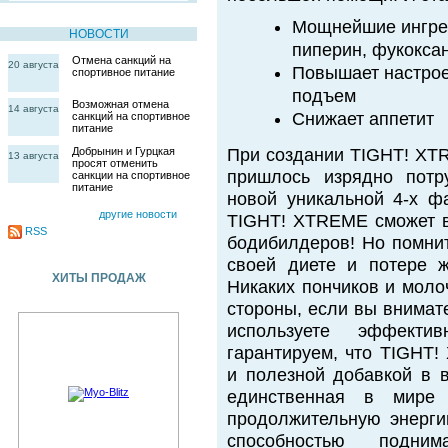
Мощнейшие ингред
НОВОСТИ
пиперин, фукокса
Отмена санкций на
20 августа
Повышает настрое
спортивное питание
подъем
Возможная отмена
14 августа
Снижает аппетит
санкций на спортивное
питание
Добрынин и Гурцкая
При создании TIGHT! XT
13 августа
просят отменить
пришлось изрядно потр
санкции на спортивное
питание
новой уникальной 4-х ф
другие новости
TIGHT! XTREME сможет в
RSS
бодибилдеров! Но помнит
своей диете и потере 
ХИТЫ ПРОДАЖ
Никаких пончиков и моло
стороны, если вы внимат
используете эффекти
гарантируем, что TIGHT
и полезной добавкой в 
единственная в мире
продолжительную энерги
способностью подни