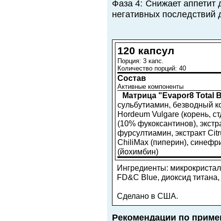
Фаза 4: Снижает аппетит
негативных последствий 
120 капсул
Порция: 3 капс.
Количество порций: 40
Состав
Активные компоненты
Матрица "Evapor8 Total B
сульбутиамин, безводный к
Hordeum Vulgare (корень, ст
(10% фукоксантинов), экстр
фурсултиамин, экстракт Citr
ChiliMax (пиперин), синефр
(йохимбин)
Ингредиенты: микрокристал
FD&C Blue, диоксид титана,
Сделано в США.
Рекомендации по приме