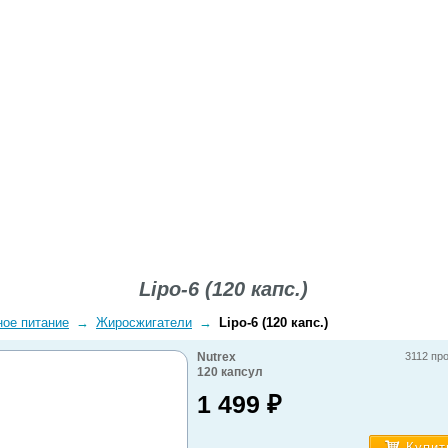
ВОПРОСЫ-ОТВЕТЫ
О КОМПАНИИ
ДОСТАВКА
Lipo-6 (120 капс.)
ное питание
→
Жиросжигатели
→
Lipo-6 (120 капс.)
Nutrex
3112 пр
120
капсул
1 499
₽
Купит