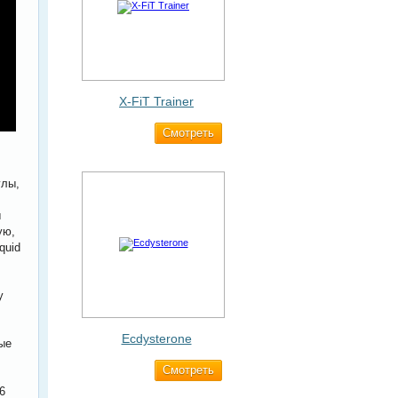
X-FiT Trainer
Cмотреть
1 690 ₽
улы,
ы
ую,
quid
у
Ecdysterone
ые
Cмотреть
493 ₽
6