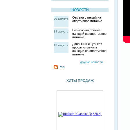
НОВОСТИ
Отмена санкций на
20 августа
спортивное питание
Возможная отмена
14 августа
санкций на спортивное
питание
Добрынин и Гурцкая
13 августа
просят отменить
санкции на спортивное
питание
другие новости
RSS
ХИТЫ ПРОДАЖ