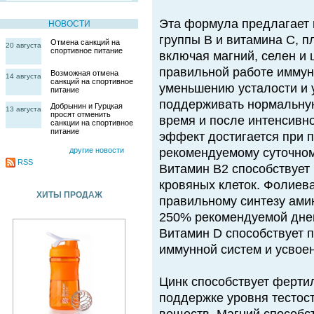
Эта формула предлагает 
НОВОСТИ
группы В и витамина С, 
Отмена санкций на
20 августа
спортивное питание
включая магний, селен и 
правильной работе иммунн
Возможная отмена
14 августа
санкций на спортивное
уменьшению усталости и 
питание
поддерживать нормальну
Добрынин и Гурцкая
13 августа
просят отменить
время и после интенсивн
санкции на спортивное
питание
эффект достигается при п
другие новости
рекомендуемому суточном
RSS
Витамин В2 способствует
кровяных клеток. Фолиева
ХИТЫ ПРОДАЖ
правильному синтезу амин
250% рекомендуемой днев
Витамин D способствует
иммунной систем и усвое
Цинк способствует фертил
поддержке уровня тестос