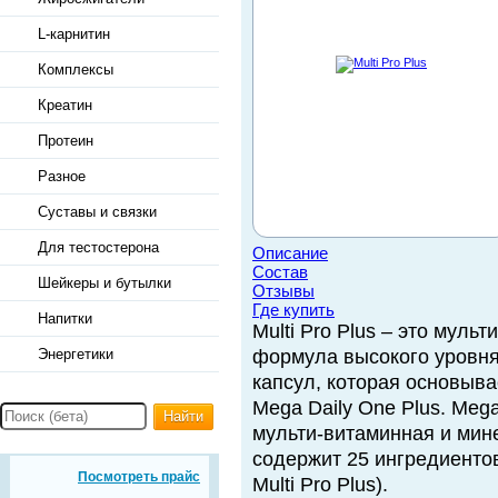
L-карнитин
Комплексы
Креатин
Протеин
Разное
Суставы и связки
Для тестостерона
Описание
Состав
Шейкеры и бутылки
Отзывы
Где купить
Напитки
Multi Pro Plus – это муль
Энергетики
формула высокого уровня 
капсул, которая основыва
Mega Daily One Plus. Mega
Найти
мульти-витаминная и мин
содержит 25 ингредиенто
Посмотреть прайс
Multi Pro Plus).