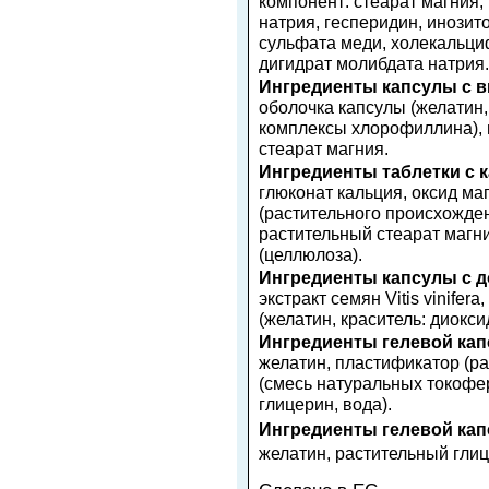
компонент: стеарат магния,
натрия, гесперидин, инозит
сульфата меди, холекальци
дигидрат молибдата натрия.
Ингредиенты капсулы с в
оболочка капсулы (желатин, 
комплексы хлорофиллина),
стеарат магния.
Ингредиенты таблетки с 
глюконат кальция, оксид ма
(растительного происхожден
растительный стеарат магни
(целлюлоза).
Ингредиенты капсулы с д
экстракт семян Vitis vinife
(желатин, краситель: диокс
Ингредиенты гелевой ка
желатин, пластификатор (ра
(смесь натуральных токофер
глицерин, вода).
Ингредиенты гелевой кап
желатин, растительный глиц