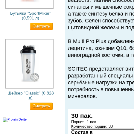
веществ. Магний способс
синапсы и мышечные сок
Бутылка "SportMixer"
а также синтезу белка и 
(0,591 л)
зубов. Селен способствуе
Cмотреть
663 ₽
щитовидной железы и под
В Multi Pro Plus добавле
лецитина, коэнзим Q10, 
виноградной косточки, а 
SCITEC представляет ви
разработанный специаль
серьёзные нагрузки на т
потребность в повышенны
Шейкер "Classic" (0,828
минералов.
л)
Cмотреть
500 ₽
30 пак.
Порция: 1 пак.
Количество порций: 30
Состав в