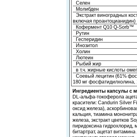
Селен
Молибден
Экстракт виноградных кос
включая проантоцианидин)
Кофермент Q10 Q-Sorb™
Рутин
Гесперидин
Инозитол
Холин
Лютеин
Рыбий жир
в т.ч. жирные кислоты оме
Соевый лецитин (61% фо
180 мг фосфатидилхолина,
Ингредиенты капсулы с 
DL-альфа-токоферола ацетат
красители: Candurin Silver
оксид железа), аскорбинова
кальция, тиамина мононитр
железа, экстракт цветков So
пиридоксина гидрохлорид, 
битартрат, ацетат витамин