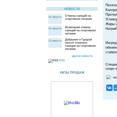
Питате
НОВОСТИ
Калори
Протеи
Отмена санкций на
20 августа
спортивное питание
Углево
Жиры 2
Возможная отмена
Натрий 
14 августа
санкций на спортивное
питание
Добрынин и Гурцкая
13 августа
Ингред
просят отменить
санкции на спортивное
обезжи
питание
стабил
другие новости
RSS
Специа
скоро 
ХИТЫ ПРОДАЖ
- м