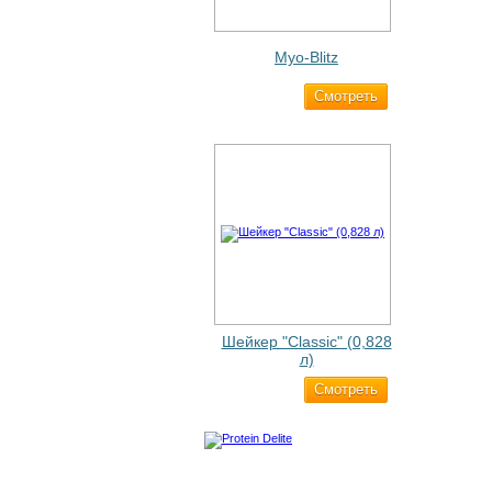
Myo-Blitz
Cмотреть
1 990 ₽
Шейкер "Classic" (0,828
л)
Cмотреть
500 ₽