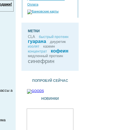
одажи!
Оплата
МЕТКИ
CLA
быстрый протеин
гуарана
диуретик
казеин
изолят
кофеин
концентрат
медленный протеин
синефрин
ПОПРОБУЙ СЕЙЧАС
массы а
НОВИНКИ
ема