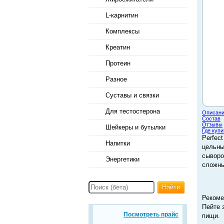
L-карнитин
Комплексы
Креатин
Протеин
Разное
Суставы и связки
Для тестостерона
Описан
Состав
Отзывы
Шейкеры и бутылки
Где купи
Perfect
Напитки
цельны
сыворо
Энергетики
сложны
Найти
Рекоме
Пейте 
Посмотреть прайс
пищи.