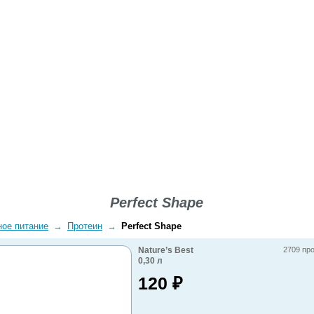
ВОПРОСЫ-ОТВЕТЫ
О КОМПАНИИ
ДОСТАВКА
Perfect Shape
ное питание
→
Протеин
→
Perfect Shape
Nature’s Best
2709 пр
0,30
л
120
₽