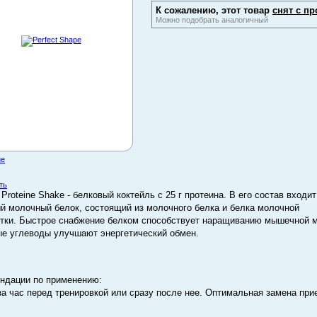
К сожалению, этот товар
снят с пр
Можно подобрать аналогичный
ие
ть
 Proteine Shake - белковый коктейль c 25 г протеина. В его состав входит
й молочный белок, состоящий из молочного белка и белка молочной
тки. Быстрое снабжение белком способствует наращиванию мышечной 
е углеводы улучшают энергетический обмен.
ндации по применению:
за час перед тренировкой или сразу после нее. Оптимальная замена при