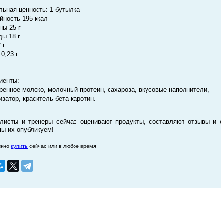
льная ценность: 1 бутылка
йность 195 ккал
ны 25 г
ды 18 г
 г
0,23 г
иенты:
ренное молоко, молочный протеин, сахароза, вкусовые наполнители,
изатор, краситель бета-каротин.
листы и тренеры сейчас оценивают продукты, составляют отзывы и 
мы их опубликуем!
ожно
купить
сейчас или в любое время