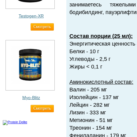
занимаетесь тяжелы
бодибилдинг, пауэрлифтинг
Testogen-XR
Cмотреть
2 750 ₽
Состав порции (25 мл):
Энергитическая ценность 
Белки - 10 г
Углеводы - 2,5 г
Жиры < 0,1 г
Аминокислотный состав:
Валин - 205 мг
Изолейцин - 137 мг
Myo-Blitz
Лейцин - 282 мг
Cмотреть
1 990 ₽
Лизин - 333 мг
Метионин - 51 мг
Треонин - 154 мг
Фенилаланин - 179 мг