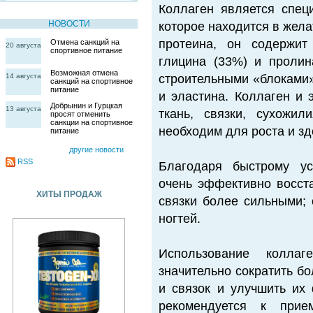
Коллаген является спец
НОВОСТИ
которое находится в жела
протеина, он содержит
Отмена санкций на
20 августа
спортивное питание
глицина (33%) и пролин
Возможная отмена
14 августа
строительными «блоками»
санкций на спортивное
питание
и эластина. Коллаген и
Добрынин и Гурцкая
13 августа
ткань, связки, сухожил
просят отменить
санкции на спортивное
необходим для роста и зд
питание
другие новости
RSS
Благодаря быстрому ус
очень эффективно восста
ХИТЫ ПРОДАЖ
связки более сильными; 
ногтей.
Использование колла
значительно сократить б
и связок и улучшить их
рекомендуется к при