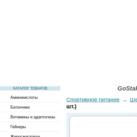
СТАТЬИ
ВИДЕО
СЛОВАРЬ
ВОПРОСЫ-ОТВЕТЫ
GoStak
КАТАЛОГ ТОВАРОВ
Аминокислоты
Спортивное питание
→
Ше
шт.)
Батончики
Витамины и адаптогены
Гейнеры
Жиросжигатели