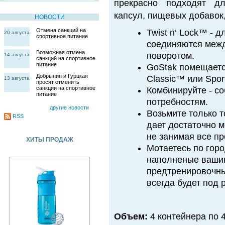
прекрасно подходят дл
капсул, пищевых добавок,
НОВОСТИ
Отмена санкций на
Twist n‘ Lock™ - 
20 августа
спортивное питание
соединяются межд
Возможная отмена
поворотом.
14 августа
санкций на спортивное
питание
GoStak помещается
Добрынин и Гурцкая
Classic™ или Spor
13 августа
просят отменить
санкции на спортивное
Комбинируйте - с
питание
потребностям.
другие новости
Возьмите только т
RSS
дает достаточно 
не занимая все п
ХИТЫ ПРОДАЖ
Мотаетесь по горо
наполненые вашим
предтренировочны
всегда будет под 
Объем:
4 контейнера по 4