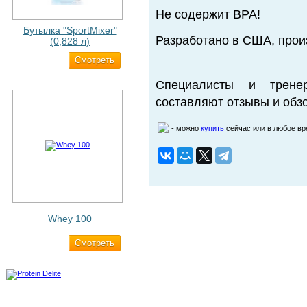
Не содержит BPA!
Бутылка "SportMixer"
Разработано в США, прои
(0,828 л)
Cмотреть
829 ₽
Специалисты и трене
составляют отзывы и обзо
- можно
купить
сейчас или в любое в
Whey 100
Cмотреть
3 200 ₽