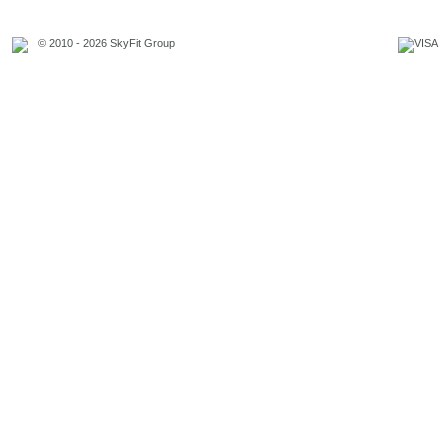
© 2010 - 2026 SkyFit Group
Официальное уведомление
Связаться с владельцем