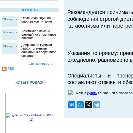
НОВОСТИ
Рекомендуется принимать
Отмена санкций на
соблюдении строгой диеты
20 августа
спортивное питание
катаболизма или перетре
Возможная отмена
14 августа
санкций на спортивное
питание
Добрынин и Гурцкая
13 августа
просят отменить
санкции на спортивное
Указания по приему: прин
питание
ежедневно, равномерно в
другие новости
RSS
Специалисты и трене
составляют отзывы и обзо
ХИТЫ ПРОДАЖ
- можно
купить
сейчас или в любое в