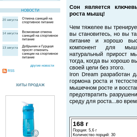
Сон является ключев
НОВОСТИ
роста мышц!
Отмена санкций на
20 августа
спортивное питание
Чем тяжелее вы тренируе
Возможная отмена
вы становитесь, но вы т
14 августа
санкций на спортивное
питание
питание и хорошо выс
Добрынин и Гурцкая
компонент для мыше
13 августа
просят отменить
натуральный прирост м
санкции на спортивное
питание
тогда, когда вы хорошо в
другие новости
своей цели без этого.
RSS
Iron Dream разработан д
гормона роста и тестост
ХИТЫ ПРОДАЖ
мышечном росте и восста
предотвратить разрушен
среду для роста...во врем
168 г
Порция: 5,6 г
Количество порций: 30