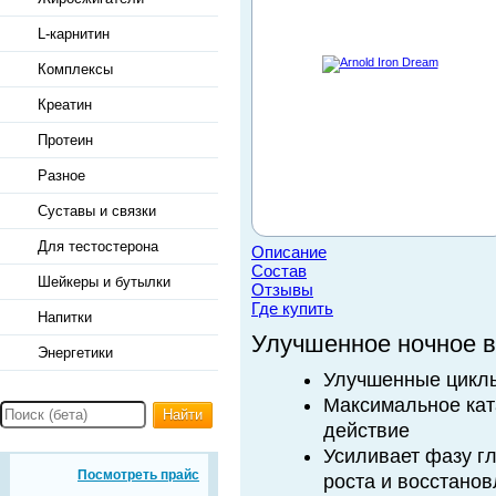
L-карнитин
Комплексы
Креатин
Протеин
Разное
Суставы и связки
Для тестостерона
Описание
Состав
Шейкеры и бутылки
Отзывы
Где купить
Напитки
Улучшенное ночное 
Энергетики
Улучшенные циклы
Максимальное кат
Найти
действие
Усиливает фазу г
Посмотреть прайс
роста и восстано