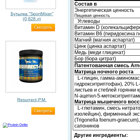
Состав в
Энергетическая ценность
Бутылка "SportMixer"
Пищевая ценность
(0,828 л)
Углеводы
Витамин D (холекальцифер
Cмотреть
829 ₽
Витамин B6 (пиридоксина г
Магний (магния аспартат)
Цинк (цинка аспартат)
Медь (меди глицинат)
Бор (бора цитрат)
Патентованная смесь Arn
Матрица ночного роста
L-глицин, гамма-аминомасл
гидрокситриптофан), 20% L-
листьев и стеблей горянки 
N-ацетил-5-метокситриптам
Resurrect-P.M.
Матрица мышечного восс
L-глютамин, смесь нитрато
Cмотреть
1 890 ₽
изолейцин), фирменный экс
(Trigonella foenum-graecum
сапонинов
Другие ингредиенты: