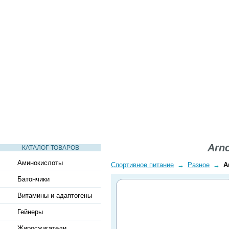
СТАТЬИ
ВИДЕО
СЛОВАРЬ
ВОПРОСЫ-ОТВЕТЫ
Arno
КАТАЛОГ ТОВАРОВ
Аминокислоты
Спортивное питание
→
Разное
→
A
Батончики
Витамины и адаптогены
Гейнеры
Жиросжигатели