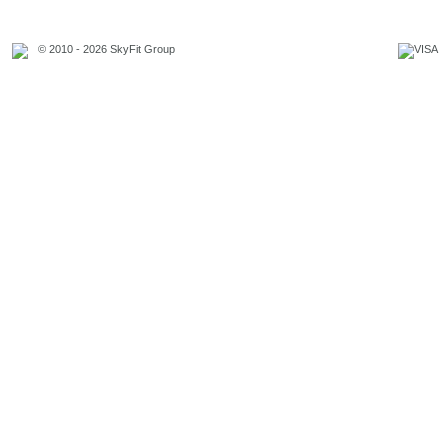
© 2010 - 2026 SkyFit Group
Официальное уведомление
Связаться с владельцем