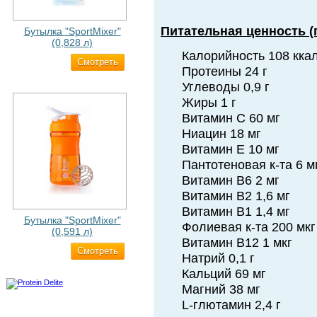
Питательная ценность (п
Бутылка "SportMixer"
(0,828 л)
Калорийность 108 кка
Cмотреть
829 ₽
Протеины 24 г
Углеводы 0,9 г
Жиры 1 г
Витамин С 60 мг
Ниацин 18 мг
Витамин Е 10 мг
Пантотеновая к-та 6 м
Витамин В6 2 мг
Витамин В2 1,6 мг
Витамин В1 1,4 мг
Бутылка "SportMixer"
Фолиевая к-та 200 мкг
(0,591 л)
Витамин В12 1 мкг
Cмотреть
663 ₽
Натрий 0,1 г
Кальций 69 мг
Магний 38 мг
L-глютамин 2,4 г