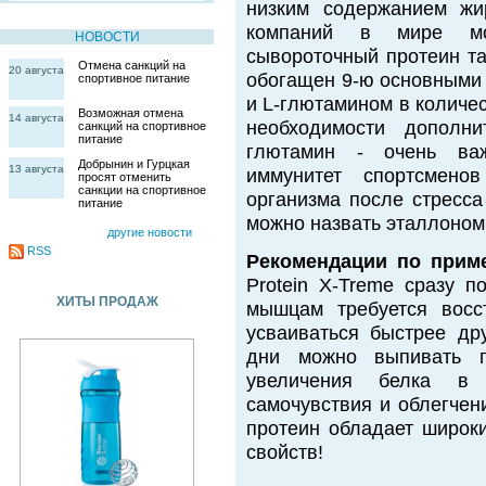
низким содержанием жи
компаний в мире мо
НОВОСТИ
сывороточный протеин та
Отмена санкций на
20 августа
обогащен 9-ю основными 
спортивное питание
и L-глютамином в количес
Возможная отмена
14 августа
необходимости дополни
санкций на спортивное
питание
глютамин - очень важ
Добрынин и Гурцкая
13 августа
иммунитет спортсмено
просят отменить
санкции на спортивное
организма после стресса
питание
можно назвать эталлоном
другие новости
RSS
Рекомендации по прим
Protein X-Treme сразу п
ХИТЫ ПРОДАЖ
мышцам требуется восс
усваиваться быстрее др
дни можно выпивать 
увеличения белка в
самочувствия и облегчен
протеин обладает широк
свойств!