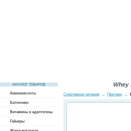
СТАТЬИ
ВИДЕО
СЛОВАРЬ
ВОПРОСЫ-ОТВЕТЫ
Whey 
КАТАЛОГ ТОВАРОВ
Аминокислоты
Спортивное питание
→
Протеин
→
Батончики
Витамины и адаптогены
Гейнеры
Жиросжигатели