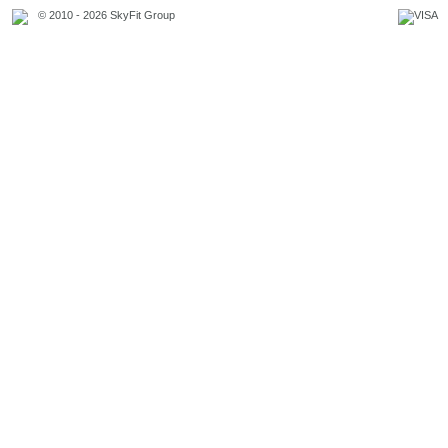
© 2010 - 2026 SkyFit Group
Официальное уведомление
Связаться с владельцем