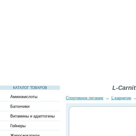
СТАТЬИ
ВИДЕО
СЛОВАРЬ
ВОПРОСЫ-ОТВЕТЫ
L-Carnit
КАТАЛОГ ТОВАРОВ
Аминокислоты
Спортивное питание
→
L-карнитин
Батончики
Витамины и адаптогены
Гейнеры
Жиросжигатели