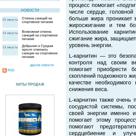
процесс помогает «подпи
НОВОСТИ
числе сердце, головной
больше жира проникает 
Отмена санкций на
20 августа
спортивное питание
жиросжигание и тем бо
Использование карнит
Возможная отмена
14 августа
санкций на спортивное
сжигание жира, защищает
питание
уровень энергии.
Добрынин и Гурцкая
13 августа
просят отменить
санкции на спортивное
L-карнитин — это безоп
питание
контроля над своим ве
другие новости
помогает приобрести б
RSS
скоплений подкожного жи
качестве необходимого
ХИТЫ ПРОДАЖ
снижения веса.
L-карнитин также очень 
сосудистой системы, по
своей энергии именно и
помогает этому процесс
помогают предотврати
сердцебиение и улуч