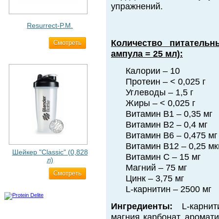
упражнений.
Resurrect-P.M.
Количество питатель
Cмотреть
1 890 ₽
ампула = 25 мл):
Калории – 10
Протеин – < 0,025 г
Углеводы – 1,5 г
Жиры – < 0,025 г
Витамин В1 – 0,35 мг
Витамин В2 – 0,4 мг
Витамин В6 – 0,475 мг
Витамин В12 – 0,25 мк
Шейкер "Classic" (0,828
Витамин С – 15 мг
л)
Магний – 75 мг
Cмотреть
500 ₽
Цинк – 3,75 мг
L-карнитин – 2500 мг
Ингредиенты:
L-карнити
магния карбонат, аромати