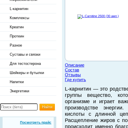
L-карнитин
Комплексы
Креатин
Протеин
Разное
Суставы и связки
Для тестостерона
Описание
Состав
Шейкеры и бутылки
Отзывы
Где купить
Напитки
L-карнитин — это родств
Энергетики
группы вещество, кото
организме и играет ва
Найти
производстве энергии.
кислоты с длинной цеп
Расщепление жиров с п
Посмотреть прайс
происходит именно благ