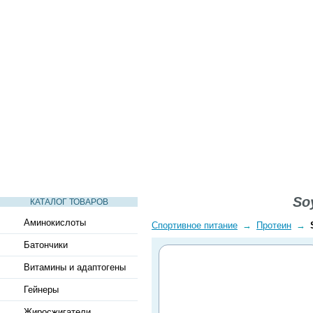
СТАТЬИ
ВИДЕО
СЛОВАРЬ
ВОПРОСЫ-ОТВЕТЫ
Soy
КАТАЛОГ ТОВАРОВ
Аминокислоты
Спортивное питание
→
Протеин
→
Батончики
Витамины и адаптогены
Гейнеры
Жиросжигатели