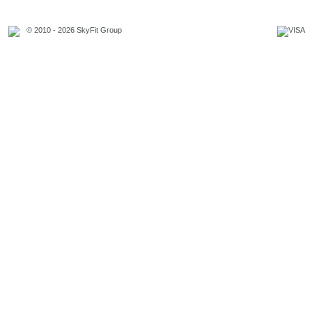
© 2010 - 2026 SkyFit Group
Официальное уведомление
Связаться с владельцем