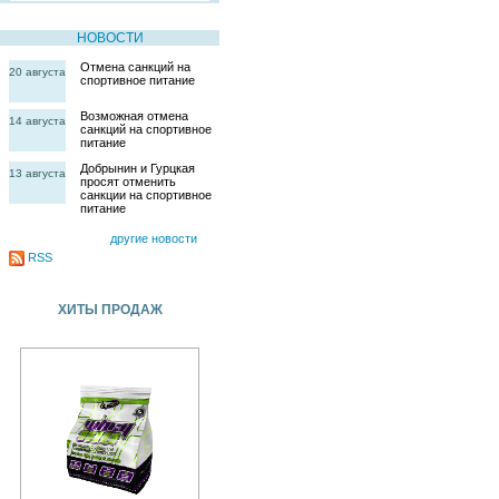
НОВОСТИ
Отмена санкций на
20 августа
спортивное питание
Возможная отмена
14 августа
санкций на спортивное
питание
Добрынин и Гурцкая
13 августа
просят отменить
санкции на спортивное
питание
другие новости
RSS
ХИТЫ ПРОДАЖ