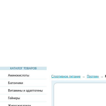
СТАТЬИ
ВИДЕО
СЛОВАРЬ
ВОПРОСЫ-ОТВЕТЫ
КАТАЛОГ ТОВАРОВ
Аминокислоты
Спортивное питание
→
Протеин
→
Батончики
Витамины и адаптогены
Гейнеры
Жиросжигатели