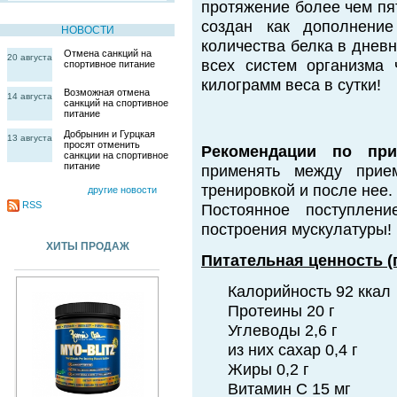
протяжение более чем пя
создан как дополнени
НОВОСТИ
количества белка в днев
Отмена санкций на
20 августа
всех систем организма 
спортивное питание
килограмм веса в сутки!
Возможная отмена
14 августа
санкций на спортивное
питание
Добрынин и Гурцкая
13 августа
просят отменить
Рекомендации по при
санкции на спортивное
питание
применять между прие
тренировкой и после нее.
другие новости
RSS
Постоянное поступлен
построения мускулатуры!
ХИТЫ ПРОДАЖ
Питательная ценность (п
Калорийность 92 ккал
Протеины 20 г
Углеводы 2,6 г
из них сахар 0,4 г
Жиры 0,2 г
Витамин С 15 мг