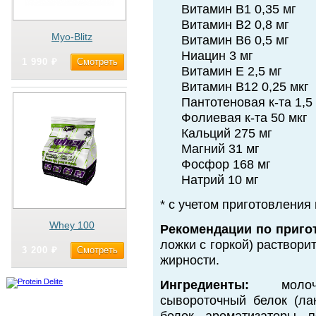
Витамин В1 0,35 мг
Витамин В2 0,8 мг
Myo-Blitz
Витамин В6 0,5 мг
Ниацин 3 мг
Cмотреть
1 990 ₽
Витамин Е 2,5 мг
Витамин В12 0,25 мкг
Пантотеновая к-та 1,5
Фолиевая к-та 50 мкг
Кальций 275 мг
Магний 31 мг
Фосфор 168 мг
Натрий 10 мг
* с учетом приготовления
Whey 100
Рекомендации по приго
ложки с горкой) раствори
Cмотреть
3 200 ₽
жирности.
Ингредиенты:
молочн
сывороточный белок (лак