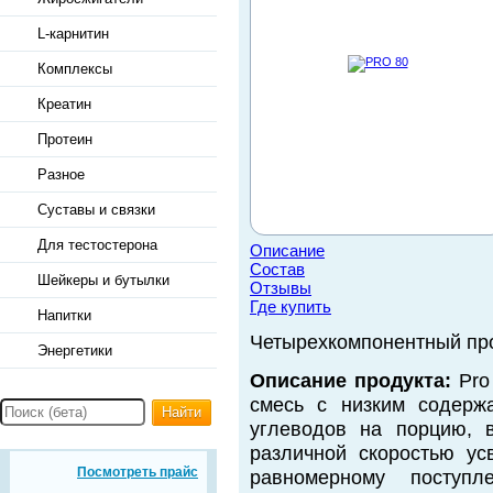
L-карнитин
Комплексы
Креатин
Протеин
Разное
Суставы и связки
Для тестостерона
Описание
Состав
Шейкеры и бутылки
Отзывы
Где купить
Напитки
Четырехкомпонентный про
Энергетики
Описание продукта:
Pro
смесь с низким содерж
Найти
углеводов на порцию, в
различной скоростью ус
Посмотреть прайс
равномерному поступ