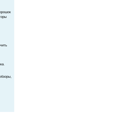
порошок
торы
ичить
ка.
обзоры,