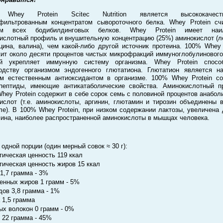
Whey Protein Scitec Nutrition является высококачест
фильтрованным концентратом сывороточного белка. Whey Protein сч
ем всех бодибилдинговых белков. Whey Protein имеет наи
ислотный профиль и внушительную концентрацию (25%) аминокислот (л
цина, валина), чем какой-либо другой источник протеина. 100% Whey 
ит около десяти процентов чистых микрофракций иммуноглобулинового
ый укрепляет иммунную систему организма. Whey Protein способ
одству организмом эндогенного глютатиона. Глютатион является н
 естественным антиоксидантом в организме. 100% Whey Protein с
пептиды, имеющие антикатаболические свойства. Аминокислотный 
hey Protein содержит в себе сорок семь с половиной процентов анабол
ислот (т.е. аминокислоты, аргинин, глютамин и тирозин объединены 
е). В 100% Whey Protein, при низком содержании лактозы, увеличена 
ина, наиболее распространенной аминокислоты в мышцах человека.
 одной порции (один мерный совок ≈ 30 г):
тическая ценность 119 ккал
тическая ценность жиров 15 ккал
1,7 грамма - 3%
нных жиров 1 грамм - 5%
дов 3,8 грамма - 1%
 1,5 грамма
х волокон 0 грамм - 0%
 22 грамма - 45%