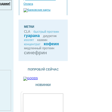
одажи!
Оплата
МЕТКИ
CLA
быстрый протеин
гуарана
диуретик
казеин
изолят
кофеин
концентрат
медленный протеин
синефрин
ПОПРОБУЙ СЕЙЧАС
НОВИНКИ