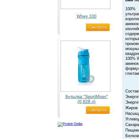
100% 
ультра
Whey 100
корол
аминок
Cмотреть
3 200 ₽
изолей
содерж
котор
произв
мощным
квадро
100% W
аминок
формул
глютам
Состав
Бутылка "SportMixer"
Энерге
(0,828 л)
Энерге
Жиров 
Cмотреть
829 ₽
Насыще
Углево
Сахара
Пищевы
Белков