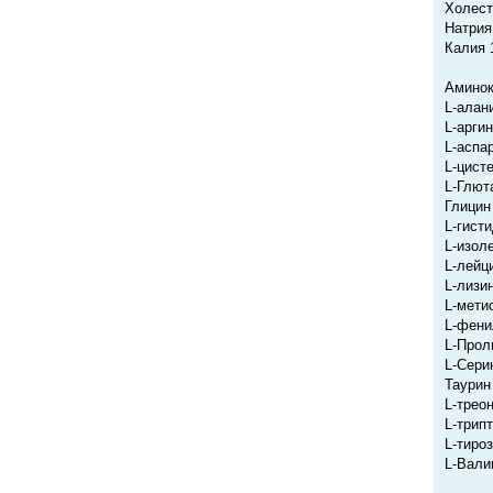
Холест
Натрия
Калия 
Аминок
L-алан
L-арги
L-аспа
L-цист
L-Глют
Глицин
L-гист
L-изол
L-лейц
L-лизи
L-мети
L-фени
L-Прол
L-Сери
Таурин
L-трео
L-трип
L-тиро
L-Вали