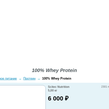
ВОПРОСЫ-ОТВЕТЫ
О КОМПАНИИ
ДОСТАВКА
100% Whey Protein
ное питание
→
Протеин
→
100% Whey Protein
Scitec Nutrition
2301 
5,00
кг
6 000
₽