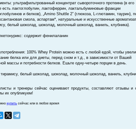
иенты: ультрафильтрованный концентрат сывороточного протеина (в его
е есть лактоглобулин, лактоферрин, лактальбуминовые фракции
глобулинов и белков), „Amino Shuttle 2” (глюкоза, L-глютамин, таурин), 
 ксантановая смола, аспартам*, натуральные и искусственные ароматиза
ису, белый шоколад, шоколад, молочный шоколад, ваниль, клубника).
лкетонурикс: содержит фенилаланин
употребления: 100% Whey Protein можно есть с любой едой, чтобы увел
ание белка или для диеты, перед сном и т.д., в зависимости от Вашей
ой массы и потребности белков. Ешьте одну-четыре порции в день.
 тирамису, белый шоколад, шоколад, молочный шоколад, ваниль, клубни
листы и тренеры сейчас оценивают продукты, составляют отзывы и 
мы их опубликуем!
ожно
купить
сейчас или в любое время