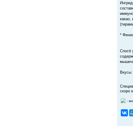
Ингред
состав
иммуно
какао,
(тирам
* Фени
Спосб 
содерж
мышечн
Вкусы:
Специа
скоро 
- м