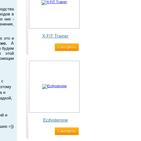
одства
водов в
з них -
внения,
X-FiT Trainer
ю это и
сно.
А
Cмотреть
1 690 ₽
и будем
в этой
 эмоции
 с
 этому
а и
ладкой,
ий и
Ecdysterone
шно =))
Cмотреть
493 ₽