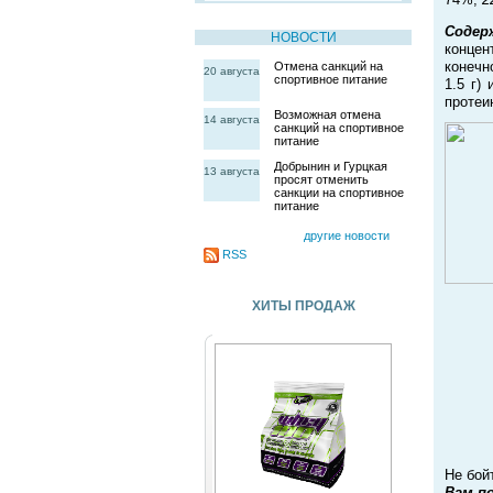
Содер
НОВОСТИ
концен
конечн
Отмена санкций на
20 августа
спортивное питание
1.5 г)
проте
Возможная отмена
14 августа
санкций на спортивное
питание
Добрынин и Гурцкая
13 августа
просят отменить
санкции на спортивное
питание
другие новости
RSS
ХИТЫ ПРОДАЖ
Не бой
Вам п