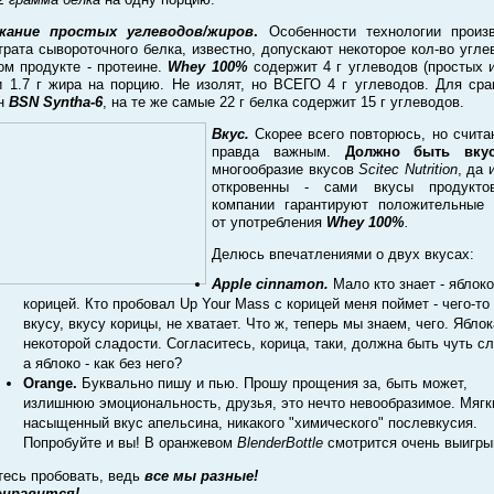
жание простых углеводов/жиров
.
Особенности технологии произв
трата сывороточного белка, известно, допускают некоторое кол-во угле
ом продукте - протеине.
Whey 100%
содержит 4 г углеводов (простых и
 и 1.7 г жира на порцию. Не изолят, но ВСЕГО 4 г углеводов. Для сра
ин
BSN Syntha-6
, на те же самые 22 г белка содержит 15 г углеводов.
Вкус.
Скорее всего повторюсь, но счита
правда важным.
Должно быть вку
многообразие вкусов
Scitec Nutrition
, да 
откровенны - сами вкусы продукто
компании гарантируют положительные
от употребления
Whey 100%
.
Делюсь впечатлениями о двух вкусах:
Apple cinnamon.
Мало кто знает - яблоко
корицей. Кто пробовал Up Your Mass с корицей меня поймет - чего-то
вкусу, вкусу корицы, не хватает. Что ж, теперь мы знаем, чего. Яблок
некоторой сладости. Согласитесь, корица, таки, должна быть чуть с
а яблоко - как без него?
Orange.
Буквально пишу и пью. Прошу прощения за, быть может,
излишнюю эмоциональность, друзья, это нечто невообразимое. Мягк
насыщенный вкус апельсина, никакого "химического" послевкусия.
Попробуйте и вы! В оранжевом
BlenderBottle
смотрится очень выигры
тесь пробовать, ведь
все мы разные!
онравится!