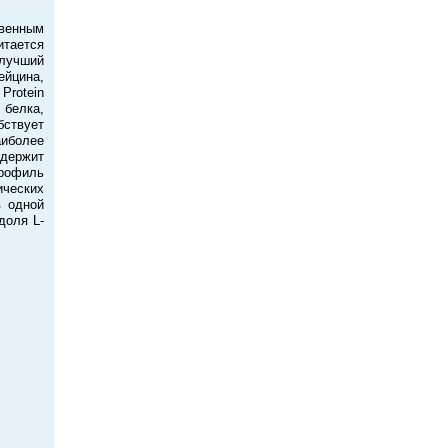
венным
итается
лучший
ейцина,
Protein
 белка,
ствует
аиболее
одержит
профиль
ических
в одной
доля L-