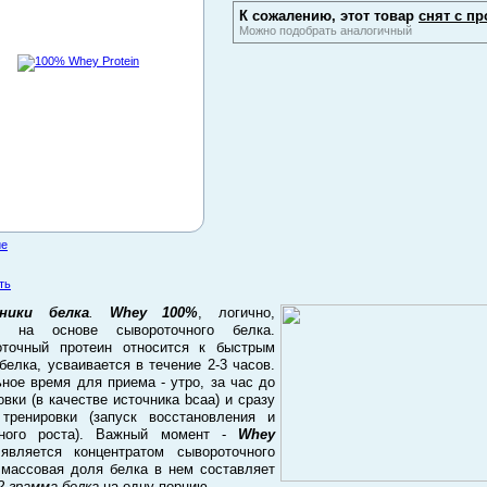
К сожалению, этот товар
снят с пр
Можно подобрать аналогичный
ие
ть
ники белка
.
Whey 100%
, логично,
н на основе сывороточного белка.
оточный протеин относится к быстрым
белка, усваивается в течение 2-3 часов.
ное время для приема - утро, за час до
овки (в качестве источника bcaa) и сразу
тренировки (запуск восстановления и
ного роста). Важный момент -
Whey
вляется концентратом сывороточного
 массовая доля белка в нем составляет
2 грамма белка
на одну порцию.