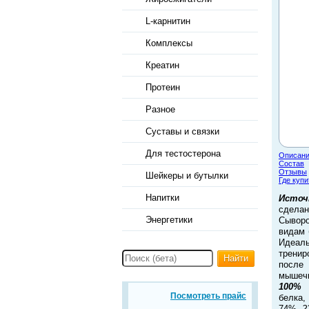
L-карнитин
Комплексы
Креатин
Протеин
Разное
Суставы и связки
Для тестостерона
Описан
Состав
Отзывы
Шейкеры и бутылки
Где купи
Напитки
Источ
сдела
Энергетики
Сывор
видам 
Идеаль
тренир
Найти
после 
мышеч
100%
я
Посмотреть прайс
белка,
74%,
2