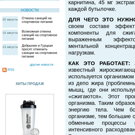
карнитина, 45 мг экстра
каждой бутылочке.
НОВОСТИ
Отмена санкций на
ДЛЯ ЧЕГО ЭТО НУЖН
20 августа
спортивное питание
своем составе эффек
Возможная отмена
компоненты для сжи
14 августа
санкций на спортивное
выраженным эффект
питание
ментальной концентр
Добрынин и Гурцкая
13 августа
просят отменить
нагрузкам.
санкции на спортивное
питание
КАК ЭТО РАБОТАЕТ:
другие новости
известный жиросжигающ
RSS
используется организмом
из депо жира (проблемны
ХИТЫ ПРОДАЖ
мышц, где они использую
«сжигаются». Этот про
организма. Таким образо
энергию тела. Чем бо
организме, тем большие 
обменные процессы 
интенсивного расходован