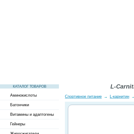
СТАТЬИ
ВИДЕО
СЛОВАРЬ
ВОПРОСЫ-ОТВЕТЫ
L-Carni
КАТАЛОГ ТОВАРОВ
Аминокислоты
Спортивное питание
→
L-карнитин
Батончики
Витамины и адаптогены
Гейнеры
Жиросжигатели