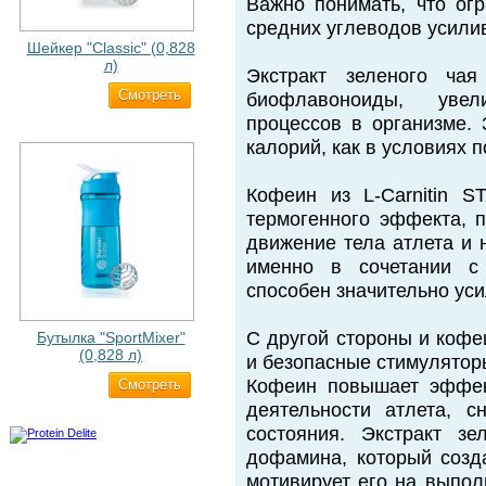
Важно понимать, что ог
средних углеводов усили
Шейкер "Classic" (0,828
л)
Экстракт зеленого чая
Cмотреть
500 ₽
биофлавоноиды, уве
процессов в организме. 
калорий, как в условиях п
Кофеин из L-Carnitin S
термогенного эффекта, 
движение тела атлета и н
именно в сочетании с 
способен значительно ус
С другой стороны и кофе
Бутылка "SportMixer"
(0,828 л)
и безопасные стимулятор
Кофеин повышает эффек
Cмотреть
829 ₽
деятельности атлета, 
состояния. Экстракт зе
дофамина, который созда
мотивирует его на выпол