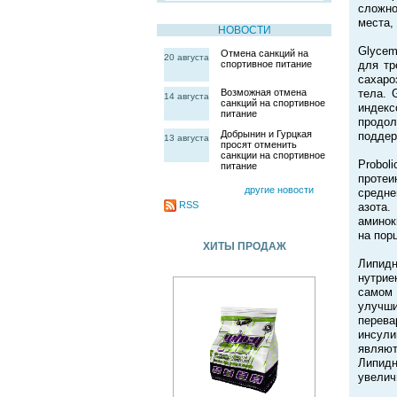
сложно
места,
НОВОСТИ
Glycem
Отмена санкций на
20 августа
спортивное питание
для тр
сахаро
Возможная отмена
тела. 
14 августа
санкций на спортивное
индек
питание
продо
Добрынин и Гурцкая
поддер
13 августа
просят отменить
санкции на спортивное
Probol
питание
протеи
другие новости
средне
RSS
азота.
амино
на пор
ХИТЫ ПРОДАЖ
Липид
нутрие
самом
улучши
перева
инсул
являют
Липидн
увелич