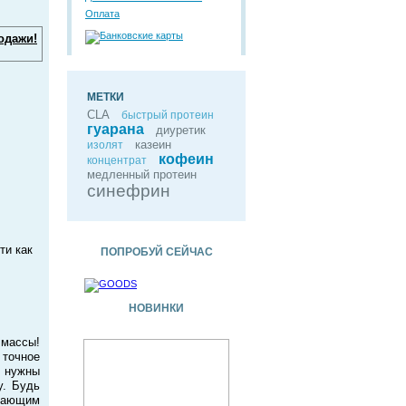
Оплата
одажи!
МЕТКИ
CLA
быстрый протеин
гуарана
диуретик
казеин
изолят
кофеин
концентрат
медленный протеин
синефрин
ти как
ПОПРОБУЙ СЕЙЧАС
НОВИНКИ
массы!
точное
е нужны
у. Будь
вающим