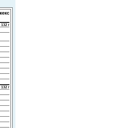
кекс
132 г
132 г