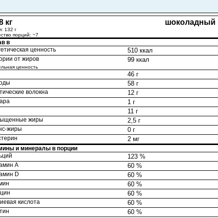
8 кг
шоколадный 
: 132 г
ство порций: ~7
ав в
етическая ценность
510 ккал
ории от жиров
99 ккал
ельная ценность
и
46 г
воды
58 г
тические волокна
12 г
ара
1 г
ы
11 г
ыщенные жиры
2,5 г
нс-жиры
0 г
стерин
2 мг
мины и минералы в порции
ьций
123 %
амин А
60 %
амин D
60 %
мин
60 %
цин
60 %
иевая кислота
60 %
тин
60 %