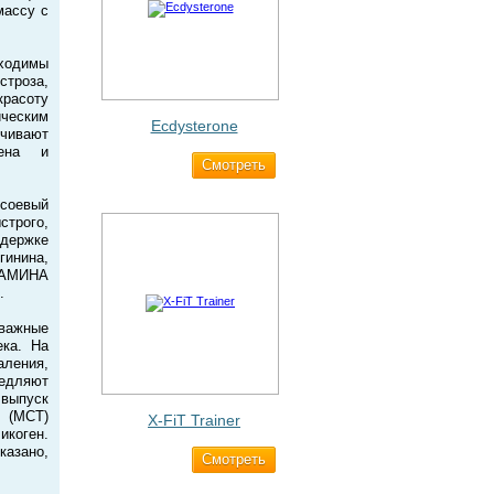
массу с
бходимы
строза,
красоту
ическим
Ecdysterone
чивают
гена и
Cмотреть
493 ₽
 соевый
строго,
адержке
гинина,
ТАМИНА
.
важные
ека. На
ления,
медляют
 выпуск
 (MCT)
X-FiT Trainer
икоген.
казано,
Cмотреть
1 690 ₽