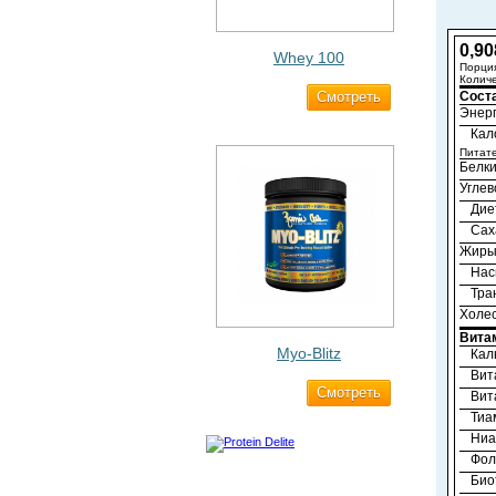
0,90
Whey 100
Порция
Количе
Cмотреть
3 200 ₽
Сост
Энерг
Кал
Питат
Белк
Угле
Дие
Сах
Жир
Нас
Тра
Холе
Вита
Myo-Blitz
Кал
Вит
Cмотреть
1 990 ₽
Вит
Тиа
Ниа
Фол
Био