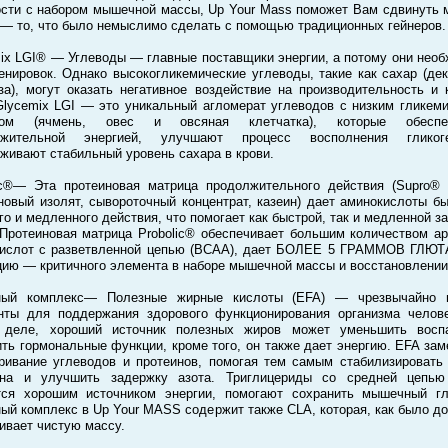
сти с набором мышечной массы, Up Your Mass поможет Вам сдвинуть 
 — то, что было немыслимо сделать с помощью традиционных гейнеров.
ix LGI® — Углеводы — главные поставщики энергии, а потому они нео
енировок. Однако высокогликемические углеводы, такие как сахар (дек
за), могут оказать негативное воздействие на производительность и 
Glycemix LGI — это уникальный агломерат углеводов с низким гликем
сом (ячмень, овес и овсяная клетчатка), которые обеспе
лжительной энергией, улучшают процесс восполнения глико
живают стабильный уровень сахара в крови.
ic®— Эта протеиновая матрица продолжительного действия (Supro®
новый изолят, сывороточный концентрат, казеин) дает аминокислоты бы
го и медленного действия, что помогает как быстрой, так и медленной з
 Протеиновая матрица Probolic® обеспечивает большим количеством ар
кислот с разветвленной цепью (BCAA), дает БОЛЕЕ 5 ГРАММОВ ГЛЮ
цию — критичного элемента в наборе мышечной массы и восстановлении
ный комплекс— Полезные жирные кислоты (EFA) — чрезвычайно 
нты для поддержания здорового функционирования организма челов
 деле, хороший источник полезных жиров может уменьшить воспа
ть гормональные функции, кроме того, он также дает энергию. EFA за
ривание углеводов и протеинов, помогая тем самым стабилизировать
ина и улучшить задержку азота. Триглицериды со средней цепью
ся хорошим источником энергии, помогают сохранить мышечный гл
ый комплекс в Up Your MASS содержит также CLA, которая, как было до
ивает чистую массу.