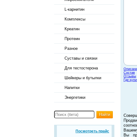
L-карнитин
Комплексы
Креатин
Протеин
Разное
Суставы и связки
Для тестостерона
Описан
Состав
Отзывы
Шейкеры и бутылки
Где купи
Напитки
Энергетики
Найти
Совер
Продв
соотно
Вашему
Посмотреть прайс
Вы пр