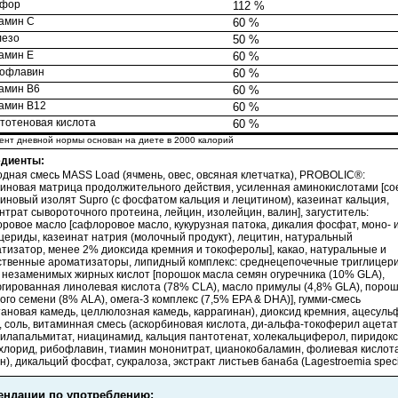
фор
112 %
амин С
60 %
езо
50 %
амин Е
60 %
офлавин
60 %
амин В6
60 %
амин В12
60 %
тотеновая кислота
60 %
ент дневной нормы основан на диете в 2000 калорий
едиенты:
одная смесь MASS Load (ячмень, овес, овсяная клетчатка), PROBOLIC®:
иновая матрица продолжительного действия, усиленная аминокислотами [с
иновый изолят Supro (с фосфатом кальция и лецитином), казеинат кальция,
нтрат сывороточного протеина, лейцин, изолейцин, валин], загуститель:
ровое масло [сафлоровое масло, кукурузная патока, дикалия фосфат, моно- 
цериды, казеинат натрия (молочный продукт), лецитин, натуральный
тизатор, менее 2% диоксида кремния и токоферолы], какао, натуральные и
ственные ароматизаторы, липидный комплекс: среднецепочечные триглицер
 незаменимых жирных кислот [порошок масла семян огуречника (10% GLA),
гированная линолевая кислота (78% CLA), масло примулы (4,8% GLA), поро
ого семени (8% ALA), омега-3 комплекс (7,5% EPA & DHA)], гумми-смесь
тановая камедь, целлюлозная камедь, каррагинан), диоксид кремния, ацесул
, соль, витаминная смесь (аскорбиновая кислота, ди-альфа-токоферил ацетат
илапальмитат, ниацинамид, кальция пантотенат, холекальциферол, пиридок
хлорид, рибофлавин, тиамин мононитрат, цианокобаламин, фолиевая кислота
н), дикальций фосфат, сукралоза, экстракт листьев банаба (Lagestroemia speci
ендации по употреблению: