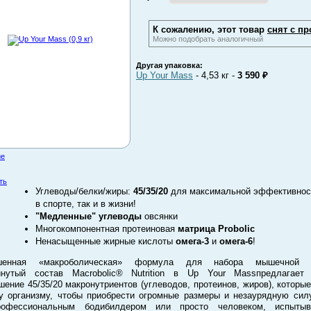
К сожалению, этот товар
снят с пр
Можно подобрать аналогичный
Другая упаковка:
Up Your Mass
-
4,53
кг
-
3 590
₽
ие
ть
Углеводы/белки/жиры:
45/35/20
для максимальной эффективнос
в спорте, так и в жизни!
"Медленные" углеводы
овсянки
Многокомпонентная протеиновая
матрица Probolic
Ненасыщенные жирные кислоты
омега-3
и
омега-6
!
шенная «макроболическая» формула для набора мышечной 
инутый состав Macrobolic® Nutrition в Up Your Massпредлагает 
шение 45/35/20 макронутриентов (углеводов, протеинов, жиров), которы
 организму, чтобы приобрести огромные размеры и незаурядную сил
офессиональным бодибилдером или просто человеком, испыты