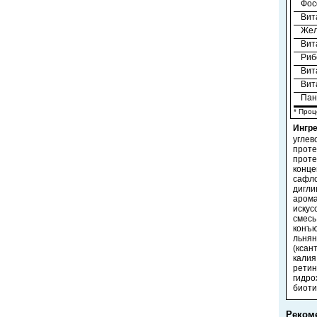
Фос
Вит
Жел
Вит
Риб
Вит
Вит
Пан
* Проц
Ингр
углев
проте
проте
конце
сафло
дигли
арома
искус
смесь
конъю
льнян
(ксан
калия
ретин
гидро
биоти
Реком