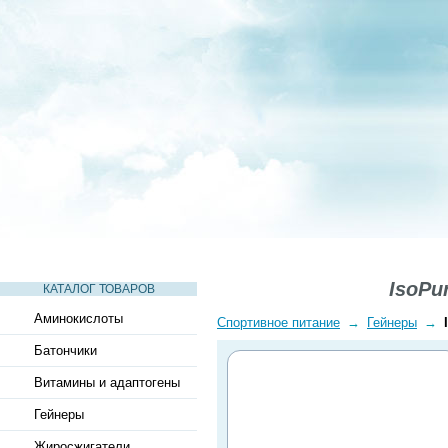
СТАТЬИ
ВИДЕО
СЛОВАРЬ
ВОПРОСЫ-ОТВЕТЫ
IsoPu
КАТАЛОГ ТОВАРОВ
Аминокислоты
Спортивное питание
→
Гейнеры
→
Батончики
Витамины и адаптогены
Гейнеры
Жиросжигатели