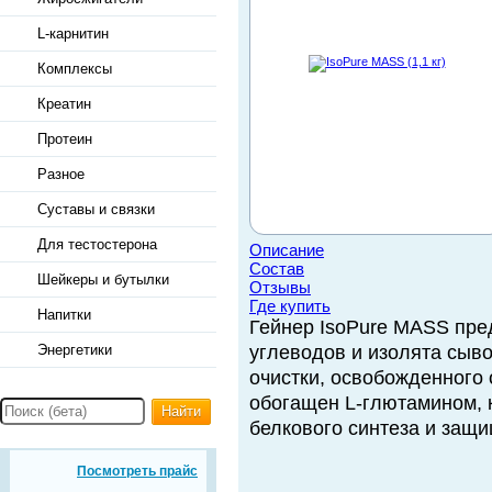
L-карнитин
Комплексы
Креатин
Протеин
Разное
Суставы и связки
Для тестостерона
Описание
Состав
Шейкеры и бутылки
Отзывы
Где купить
Напитки
Гейнер IsoPure MASS пре
Энергетики
углеводов и изолята сыв
очистки, освобожденного 
обогащен L-глютамином, 
Найти
белкового синтеза и защи
Посмотреть прайс