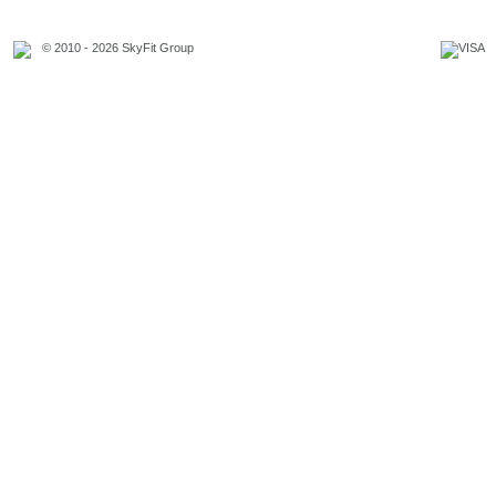
© 2010 - 2026 SkyFit Group
Официальное уведомление
Связаться с владельцем