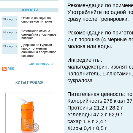
Рекомендации по примен
НОВОСТИ
Употребляйте по одной по
Отмена санкций на
сразу после тренировки.
20 августа
спортивное питание
Возможная отмена
Рекомендации по пригото
14 августа
санкций на спортивное
питание
75 г порошка (4 мерные л
Добрынин и Гурцкая
молока или воды.
13 августа
просят отменить
санкции на спортивное
питание
Ингредиенты:
другие новости
мальтодекстрин, изолят с
RSS
наполнитель, L-глютамин,
сукралоза.
ХИТЫ ПРОДАЖ
Питательная ценность: по
Калорийность 278 ккал 37
Протеины 21,2 г 28,2 г
Углеводы 47,2 г 62,9 г
сахар 1,8 г 2,4 г
Жиры 0,4 г 0,5 г