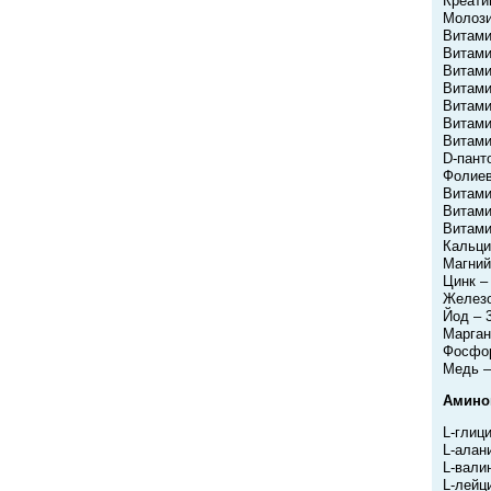
Креати
Молози
Витами
Витами
Витами
Витами
Витами
Витами
Витами
D-пант
Фолиев
Витами
Витами
Витами
Кальци
Магний
Цинк –
Железо
Йод – 
Марган
Фосфор
Медь –
Амино
L-глици
L-алани
L-валин
L-лейци