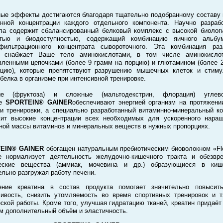
ые эффекты достигаются благодаря тщательно подобранному составу 
нной концентрации каждого отдельного компонента. Научно разраб
а содержит сбалансированный белковый комплекс с высокой биолог
стью и биодоступностью, содержащий комбинацию яичного альбу
афильтрационного концентрата сывороточного. Эта комбинация раз
в снабжает Ваше тело аминокислотами, в том числе аминокисло
вленными цепочками (более 9 грамм на порцию) и глютамином (более 
рцию), которые препятствуют разрушению мышечных клеток и стиму
 белка в организме при интенсивной тренировке.
ые (фруктоза) и сложные (мальтодекстрин, флорация) угле
ве
SPORTEIN® GAINER
обеспечивают энергией организм на протяжени
и тренировки, а специально разработанный витаминно-минеральный к
ит высокие концентрации всех необходимых для ускоренного нара
ой массы витаминов и минеральных веществ в нужных пропорциях.
EIN® GAINER
обогащен натуральным пребиотическим биоволокном «Flo
е нормализует деятельность желудочно-кишечного тракта и обезвр
ческие вещества (аммиак, мочевина и др.) образующиеся в кише
ельно разгружая работу печени.
ение креатина в состав продукта помогает значительно повысить
ивость, снизить утомляемость во время спортивных тренировок и 
ской работы. Кроме того, улучшая гидратацию тканей, креатин придаё
 дополнительный объём и эластичность.