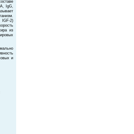
составе
A, IgG,
зывает
ганизм.
IGF-2)
орость
жира из
жировых
имально
вность
совых и
: