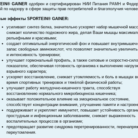
EIN® GAINER
одобрен и сертифицирован НИИ Питания РАМН и Феде
й по надзору в сфере защиты прав потребителей и благополучия челове
ные эффекты SPORTEIN® GAINER:
усиливает синтез белка, значительно ускоряет набор мышечной мас
снижает количество подкожного жира, делая Ваши мышцы максимал
рельефными и красивыми;
создает оптимальный энергетический фон и повышает внутримышеч
запас свободных аминокислот, что позволяет значительно увеличить
и интенсивность тренировки;
улучшает гормональный профиль, а также силовые и скоростно-сил
показатели, обеспечивая готовность организма к выполнению нагруз
взрывного характера;
ускоряет восстановление, снижает утомляемость и боль в мышцах в
время спортивных тренировок и тяжёлой физической работы;
улучшает работу желудочно-кишечного тракта, способствуя
восстановлению нормального микробиоценоза кишечника;
оказывает положительное влияние на эмоциональное состояние,
способствует концентрации внимания, улучшению памяти и настроен
поддерживает и укрепляет иммунитет, повышает устойчивость орган
простудным и инфекционным заболеваниям, снижает выраженность
воспалительных процессов в организме;
предотвращает развитие синдрома перетренированности, перенапря
переутомления.