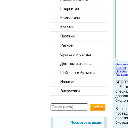
L-карнитин
Комплексы
Креатин
Протеин
Разное
Суставы и связки
Для тестостерона
Описан
Состав
Отзывы
Шейкеры и бутылки
Где купи
Напитки
SPOR
себя
Энергетики
специ
допол
биолог
Найти
В осн
прове
спорт
биотех
Посмотреть прайс