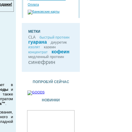
одажи!
Оплата
МЕТКИ
CLA
быстрый протеин
гуарана
диуретик
казеин
изолят
кофеин
концентрат
медленный протеин
синефрин
ПОПРОБУЙ СЕЙЧАС
ает в
еводы
и
 также
тратом
НОВИНКИ
ia™
.
вания,
ного и
ладной