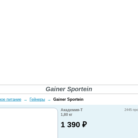
ВОПРОСЫ-ОТВЕТЫ
О КОМПАНИИ
ДОСТАВКА
Gainer Sportein
ное питание
→
Гейнеры
→
Gainer Sportein
Академия-Т
2445 пр
1,80
кг
1 390
₽