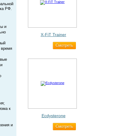
ральной
ка РФ.
сы и
ьно
X-FiT Trainer
ный
Cмотреть
1 690 ₽
 время
овые
ки
о
ия;
изма к
Ecdysterone
жения и
Cмотреть
493 ₽