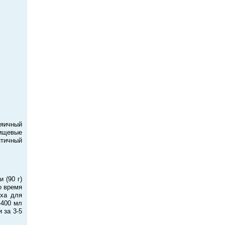
яичный
ищевые
нтичный
 (90 г)
о время
ха для
-400 мл
 за 3-5