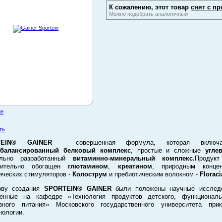
К сожалению, этот товар
снят с пр
Можно подобрать аналогичный
ие
ть
TEIN® GAINER
- совершенная формула, которая включ
сбалансированный белковый комплекс
, простые и сложные
угл
ально разработанный
витаминно-минеральный комплекс.
Продукт
нительно обогащен
глютамином
,
креатином
, природным концен
ических стимуляторов -
Колострум
и пребиотическим волокном -
Florac
ову создания
SPORTEIN® GAINER
были положены научные исследо
денные на кафедре «Технология продуктов детского, функциональ
ивного питания» Московского государственного университета прик
нологии.