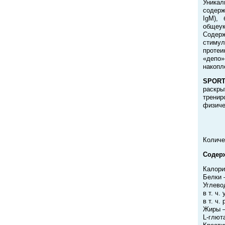
Уникал
содерж
IgM),
общеук
Содер
стиму
протеи
«депо»
накопл
SPORT
раскр
тренир
физиче
Количе
Содерж
Калори
Белки –
Углево
в т. ч.
в т. ч
Жиры –
L-глюта