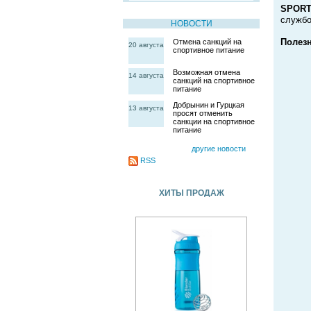
SPORT
службо
НОВОСТИ
Полез
Отмена санкций на
20 августа
спортивное питание
Возможная отмена
14 августа
санкций на спортивное
питание
Добрынин и Гурцкая
13 августа
просят отменить
санкции на спортивное
питание
другие новости
RSS
ХИТЫ ПРОДАЖ