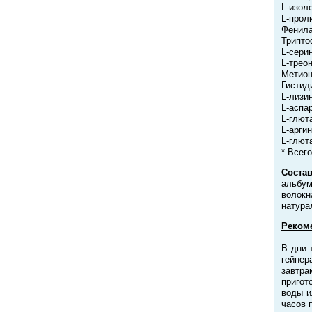
L-изоле
L-проли
Фенила
Трипто
L-серин
L-треон
Метион
Гистиди
L-лизин
L-аспар
L-глют
L-аргин
L-глют
* Всег
Состав
альбу
волокн
натура
Реком
В дни 
гейнер
завтра
пригот
воды и
часов 