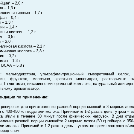
йцин* – 2,0 г
н – 1,3 г
ланин и тирозин – 1,7 г
фан – 0,4 г
 – 1,3 г
ин – 1,4 г
ин и цистеин – 1,2 г
н – 0,5 г
 – 2,0 г
агиновая кислота – 2,1 г
аминовая кислота – 3,8 г
ин – 0,7 г
амин – 1,3 г
о ВСАА – 5,8 г
:
мальтодекстрин, ультрафильтрационный сывороточный белок, 
мин, фруктоза, молозиво, креатина моногидрат, растворимые п
а, L-глютамин, витаминно-минеральный комплекс, натуральный или иде
льному ароматизатор.
ендации по применению:
тренировок для приготовления разовой порции смешайте 3 мерных ложки
а с 400-450 мл воды или молока. Принимайте 1-2 раза в день: утром – в
ка и/или в течение 30 минут после физических нагрузок.
В дни отды
овления разовой порции смешайте 2 мерных ложки (60 г) гейнера с 350
ли молока. Принимайте 1-2 раза в день – утром во время завтрака и/или
перед сном.