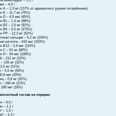
на моногидрат – 3,1 г
во – 4,5 г
н А – 1,3 мг (137% от адекватного уровня потребления)
н Е – 11,7 мг (76%)
н D – 4,5 мкг (45%)
н В1 – 1,4 мг (88%)
н В2 – 1,6 мг (92%)
н В6 – 5,5 мг (275%)
н РР – 12,3 мг (62%)
отенат кальция – 5,2 мг (104%)
ая кислота – 410 мкг (103%)
н В12 – 3,4 мкг (114%)
н С – 61 мг (68%)
н Н – 54 мкг (108%)
й – 212 мг (22%)
 – 126 мг (32%)
 2,5 мг (21%)
 – 5,0 мг (50%)
30,6 мкг (20%)
ец – 0,6 мг (32%)
 – 166 мг (21%)
 180 мкг (18%)
кислотный состав на порцию:
н – 0,5 г
н – 1,1 г
* – 1,5 г
н* – 2,3 г