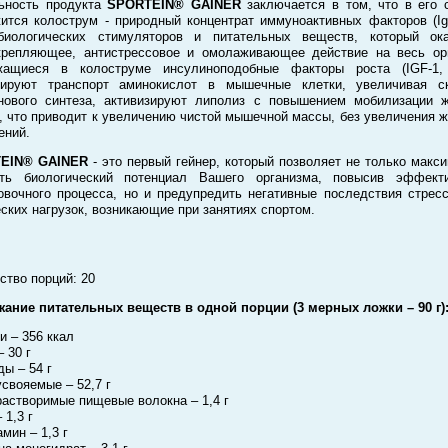
ьность продукта
SPORTEIN® GAINER
заключается в том, что в его 
ится колострум - природный концентрат иммуноактивных факторов (Ig
 биологических стимуляторов и питательных веществ, который ока
репляющее, антистрессовое и омолаживающее действие на весь ор
жащиеся в колоструме инсулиноподобные факторы роста (IGF-1, 
лируют транспорт аминокислот в мышечные клетки, увеличивая ск
нового синтеза, активизируют липолиз с повышением мобилизации 
, что приводит к увеличению чистой мышечной массы, без увеличения 
ений.
EIN® GAINER
- это первый гейнер, который позволяет не только макс
ыть биологический потенциал Вашего организма, повысив эффекти
овочного процесса, но и предупредить негативные последствия стрес
ских нагрузок, возникающие при занятиях спортом.
ство порций: 20
ание питательных веществ в одной порции (3 мерных ложки – 90 г)
и – 356 ккал
 30 г
ды – 54 г
 усвояемые – 52,7 г
. растворимые пищевые волокна – 1,4 г
 1,3 г
мин – 1,3 г