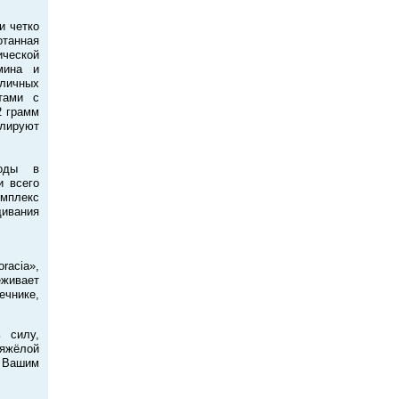
и четко
отанная
ической
мина и
личных
тами с
2 грамм
лируют
воды в
и всего
омплекс
щивания
racia»,
еживает
чнике,
 силу,
тяжёлой
т Вашим