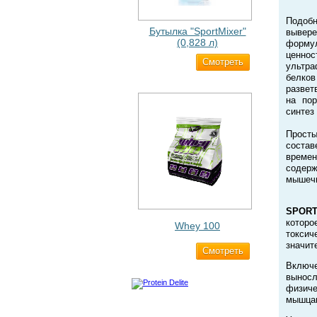
Подобн
Бутылка "SportMixer"
вывере
(0,828 л)
формул
ценно
Cмотреть
829 ₽
ультр
белко
развет
на по
синтез
Прост
соста
времен
содерж
мышечн
SPORT
которо
Whey 100
токси
значит
Cмотреть
3 200 ₽
Включ
выносл
физиче
мышцам