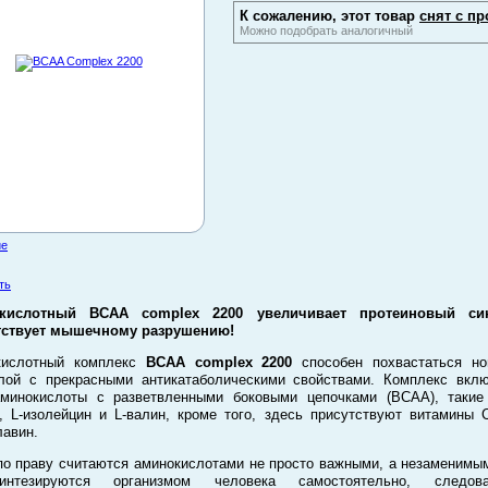
К сожалению, этот товар
снят с пр
Можно подобрать аналогичный
ие
ть
кислотный BCAA complex 2200 увеличивает протеиновый си
тствует мышечному разрушению!
кислотный комплекс
BCAA complex 2200
способен похвастаться но
ой с прекрасными антикатаболическими свойствами. Комплекс вкл
минокислоты с разветвленными боковыми цепочками (BCAA), такие
, L-изолейцин и L-валин, кроме того, здесь присутствуют витамины 
авин.
о праву считаются аминокислотами не просто важными, а незаменимы
нтезируются организмом человека самостоятельно, следова