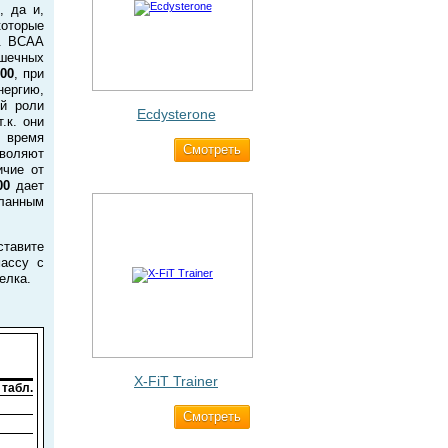
, да и,
которые
у. BCAA
шечных
00
, при
нергию,
й роли
Ecdysterone
.к. они
о время
Cмотреть
493 ₽
зволяют
ичие от
00
дает
ланным
ставите
массу с
елка.
X-FiT Trainer
 табл.
Cмотреть
1 690 ₽