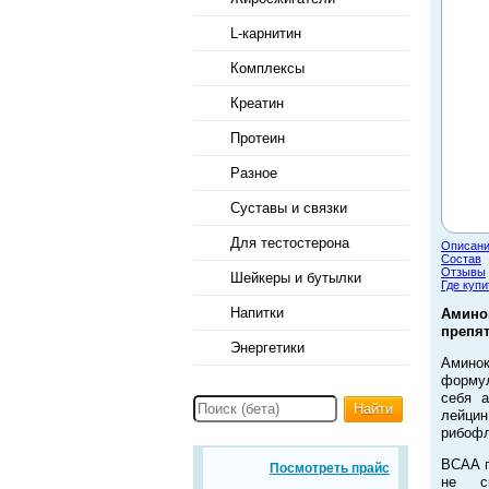
L-карнитин
Комплексы
Креатин
Протеин
Разное
Суставы и связки
Для тестостерона
Описан
Состав
Отзывы
Шейкеры и бутылки
Где купи
Напитки
Амино
препя
Энергетики
Амино
формул
себя а
Найти
лейцин
рибофл
BCAA п
Посмотреть прайс
не си