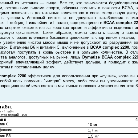
венный их источник — пища. Все те, кто занимаются бодибилдингом
м, остальными видами спорта, обязаны помнить о важности BCAA, 
димо включать в достаточных количествах в свою ежедневную диет
бны ускорить белковый синтез и не допускают катаболизма в мы
ах. L-лейцин, L-изолейцин и L-валин, содержащиеся в
BCAA complex 22
ях спортом окисляются за короткое время и эффективно выделяют э
ьзуемую организмом. Таким образом, можно сделать вывод о важно
ислот с разветвленными боковыми цепочками в спортивном питании, т
к увеличению чистой массы мышц и не допускают их разрушения в
овок. Витамины B6 и витамин C, включенные в
BCAA complex 2200
, по
ислотам поступать в кровь быстрее и в большем количестве. В отл
тва аналогов, доступных на рынке, лишь
Dymatize BCAA complex 22
торимый впечатляющий эффект, действует дольше, и приводит к же
татам и поставленным целям.
complex 2200
эффективен для использования при «сушке», когда вы 
собой цель получить "чистую" массу, либо если вы увеличиваете 
наращивания объема клеток в мышечных волокнах и усиления синтеза б
табл.
 - 4 табл.
ство порций - 100
ав в
4
мин С
10 мг
флавин
1,7 мг
мин В6
1,5 мг