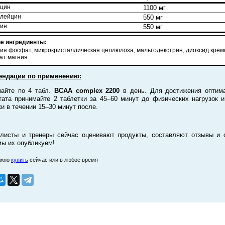
йцин
1100 мг
олейцин
550 мг
лин
550 мг
е ингредиенты:
ия фосфат, микрокристаллическая целлюлоза, мальтодекстрин, диоксид крем
ат магния
ендации по применению:
айте по 4 табл.
BCAA complex 2200
в день. Для достижения оптим
тата принимайте 2 таблетки за 45–60 минут до физических нагрузок 
ки в течении 15–30 минут после.
листы и тренеры сейчас оценивают продукты, составляют отзывы и 
мы их опубликуем!
ожно
купить
сейчас или в любое время