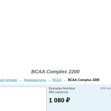
ВОПРОСЫ-ОТВЕТЫ
О КОМПАНИИ
ДОСТАВКА
BCAA Complex 2200
ное питание
→
Аминокислоты
→
BCAA
→
BCAA Complex 2200
Dymatize Nutrition
3466 пр
400
таблеток
1 080
₽