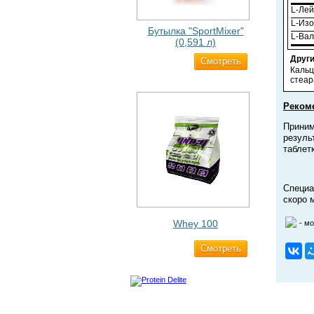
L-Ле
L-Из
Бутылка "SportMixer"
L-Ва
(0,591 л)
Други
Cмотреть
663 ₽
Кальц
стеар
Реком
Приним
резуль
таблет
Специа
скоро 
Whey 100
- м
Cмотреть
3 200 ₽