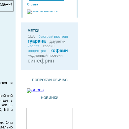
одажи!
Оплата
МЕТКИ
CLA
быстрый протеин
гуарана
диуретик
казеин
изолят
кофеин
концентрат
медленный протеин
синефрин
ПОПРОБУЙ СЕЙЧАС
нтез и
вейшей
НОВИНКИ
ючает в
 как L-
C, B6 и
ми. Они
тельно