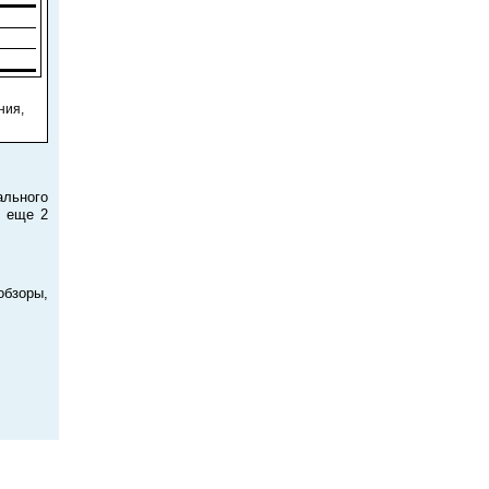
ния,
ального
и еще 2
обзоры,