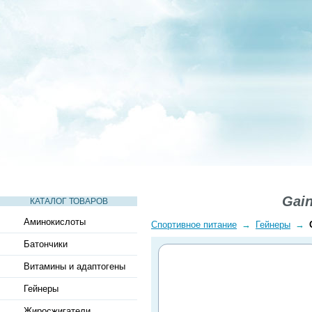
СТАТЬИ
ВИДЕО
СЛОВАРЬ
ВОПРОСЫ-ОТВЕТЫ
Gain
КАТАЛОГ ТОВАРОВ
Аминокислоты
Спортивное питание
→
Гейнеры
→
Батончики
Витамины и адаптогены
Гейнеры
Жиросжигатели