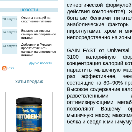
синергической формуло
НОВОСТИ
действия компонентов). 
богатые белками питате
Отмена санкций на
20 августа
спортивное питание
анаболические факторы 
пироглутамат, хром и мн
Возможная отмена
14 августа
санкций на спортивное
непосредственно на зоны
питание
Добрынин и Гурцкая
13 августа
просят отменить
GAIN FAST от Universal N
санкции на спортивное
питание
3100 калорийную форм
концентрация калорий ко
другие новости
RSS
нарастить мышечную мас
раз эффективнее, чем
ХИТЫ ПРОДАЖ
состоящие на 80–90% про
Высокое содержание кал
разветвленными а
оптимизирующими метаб
позволяют Вашему ор
мышечную массу, максима
белка и сводя к минимум