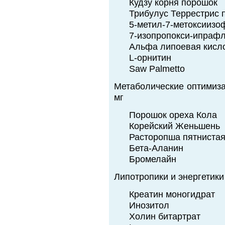
Кудзу корня порошок
Трибулус Террестрис 
5-метил-7-метоксиизо
7-изопропокси-ипраф
Альфа липоевая кисло
L-орнитин
Saw Palmetto
Метаболические оптимиза
мг
Порошок ореха Кола
Корейский Женьшень
Расторопша пятниста
Бета-Аланин
Бромелайн
Липотропики и энергетики
Креатин моногидрат
Инозитол
Холин битартрат