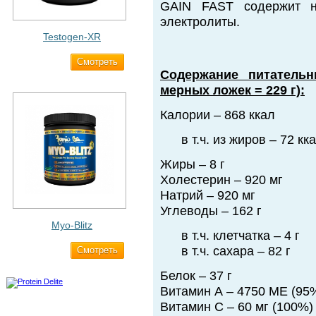
GAIN FAST содержит н
электролиты.
Testogen-XR
Cмотреть
2 750 ₽
Содержание питатель
мерных ложек = 229 г):
Калории – 868 ккал
в т.ч. из жиров – 72 кк
Жиры – 8 г
Холестерин – 920 мг
Натрий – 920 мг
Углеводы – 162 г
Myo-Blitz
в т.ч. клетчатка – 4 г
в т.ч. сахара – 82 г
Cмотреть
1 990 ₽
Белок – 37 г
Витамин А – 4750 МЕ (95
Витамин С – 60 мг (100%)