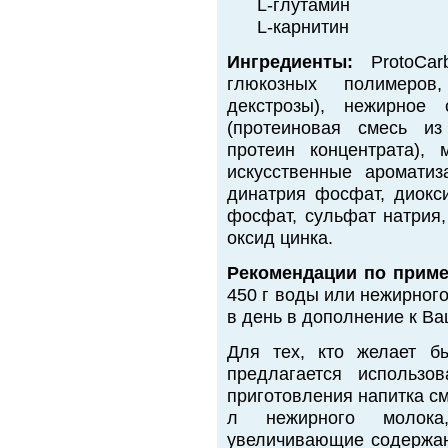
L-глутамин
L-карнитин
Ингредиенты:
ProtoCar
глюкозных полимеров
декстрозы), нежирное 
(протеиновая смесь из
протеин концентрата), 
искусственные ароматиз
динатрия фосфат, диокс
фосфат, сульфат натрия,
оксид цинка.
Рекомендации по прим
450 г воды или нежирного
в день в дополнение к В
Для тех, кто желает б
предлагается использо
приготовления напитка см
л нежирного молока
увеличивающие содержани