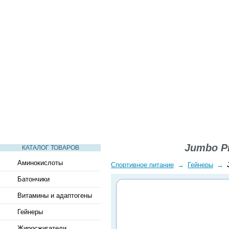
СТАТЬИ
ВИДЕО
СЛОВАРЬ
ВОПРОСЫ-ОТВЕТЫ
Jumbo Pr
КАТАЛОГ ТОВАРОВ
Аминокислоты
Спортивное питание
→
Гейнеры
→
Батончики
Витамины и адаптогены
Гейнеры
Жиросжигатели