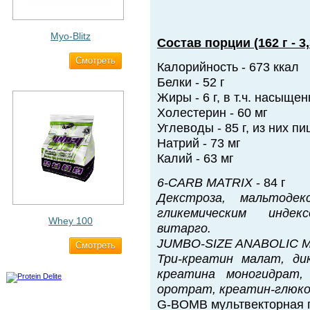
Myo-Blitz
Состав порции (162 г - 3
Cмотреть
1 990 ₽
Калорийность - 673 ккал
Белки - 52 г
Жиры - 6 г, в т.ч. насыщен
Холестерин - 60 мг
Углеводы - 85 г, из них пи
Натрий - 73 мг
Калий - 63 мг
6-CARB MATRIX
- 84 г
Декстроза, мальтодек
гликемическим индек
Whey 100
витарго.
JUMBO-SIZE ANABOLIC 
Cмотреть
3 200 ₽
Три-креатин малат, ди
креатина моногидрат,
оротрат, креатин-глюк
G-BOMB мультвекторная 