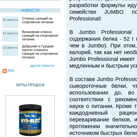
разработки формулы иду
НОВОСТИ
семействе JUMBO по
Professional!
Отмена санкций на
20 августа
спортивное питание
В Jumbo Professional 
Возможная отмена
14 августа
санкций на спортивное
содержания белка - 52 г
питание
чем в Jumbo). При этом
Добрынин и Гурцкая
13 августа
просят отменить
калорий, так как нет нео
санкции на спортивное
питание
Jumbo Professional имеет
медленным и быстрым усв
другие новости
RSS
В составе Jumbo Profess
ХИТЫ ПРОДАЖ
сывороточные белки, ч
использования до, в
соответствии с рекоме
науки о питании. Кроме т
каждодневный раци
переваривание белков, и
протяжении значительн
источником быстрых белк