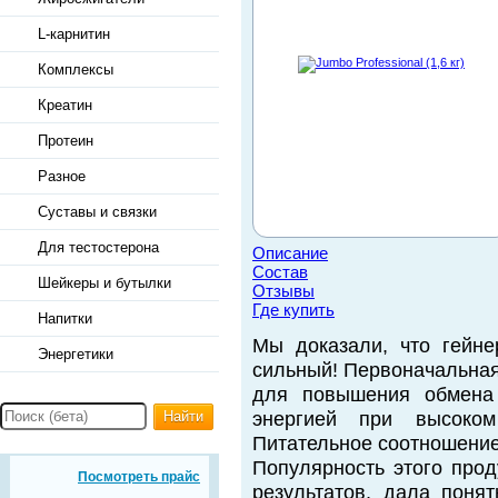
L-карнитин
Комплексы
Креатин
Протеин
Разное
Суставы и связки
Для тестостерона
Описание
Состав
Шейкеры и бутылки
Отзывы
Где купить
Напитки
Мы доказали, что гейнер
Энергетики
сильный! Первоначальна
для повышения обмена
Найти
энергией при высоком
Питательное соотношение
Популярность этого прод
Посмотреть прайс
результатов, дала понять