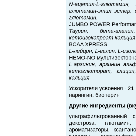
N-ацетил-L-глютамин,
глютамин-этил эстер, 
глютамин.
JUMBO POWER Performan
Таурин, бета-алани
кетоизокапроат кальция
BCAA XPRESS
L-лейцин, L-валин, L-изол
HEMO-NO мультивекторна
L-аргинин, аргинин ал
кетоглюторат, глицин
кальция
Ускорители усвоения
- 21 
нарингин, биоперин
Другие ингредиенты (вк
ультрафильтрованный с
декстроза, глютамин
ароматизаторы, ксантан