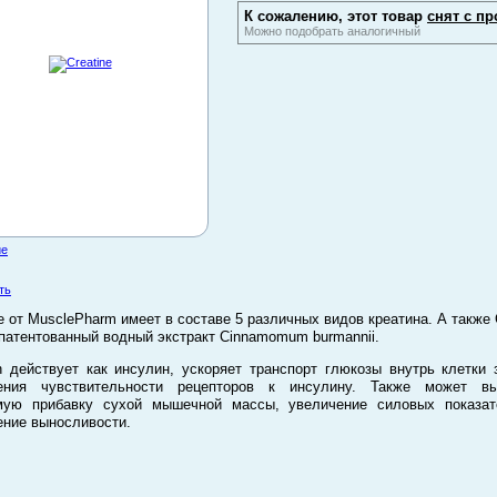
К сожалению, этот товар
снят с пр
Можно подобрать аналогичный
ие
ть
ne от MusclePharm имеет в составе 5 различных видов креатина. А также C
апатентованный водный экстракт Cinnamomum burmannii.
in действует как инсулин, ускоряет транспорт глюкозы внутрь клетки 
ения чувствительности рецепторов к инсулину. Также может вы
мую прибавку сухой мышечной массы, увеличение силовых показат
ние выносливости.