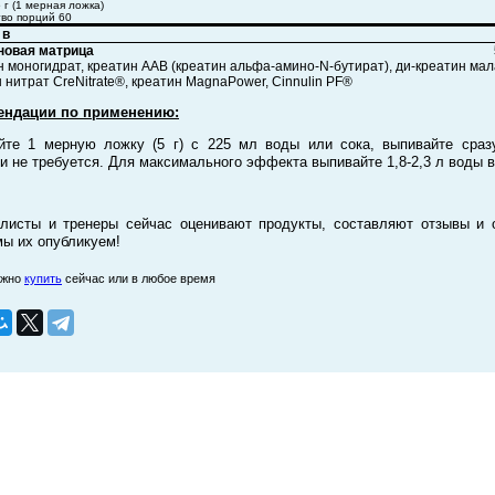
 г (1 мерная ложка)
во порций 60
 в
новая матрица
 моногидрат, креатин AAB (креатин альфа-амино-N-бутират), ди-креатин мал
 нитрат CreNitrate®, креатин MagnaPower, Cinnulin PF®
ендации по применению:
те 1 мерную ложку (5 г) с 225 мл воды или сока, выпивайте сраз
ки не требуется. Для максимального эффекта выпивайте 1,8-2,3 л воды в
листы и тренеры сейчас оценивают продукты, составляют отзывы и 
мы их опубликуем!
ожно
купить
сейчас или в любое время