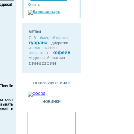
одажи!
Оплата
МЕТКИ
CLA
быстрый протеин
гуарана
диуретик
казеин
изолят
кофеин
концентрат
медленный протеин
синефрин
ПОПРОБУЙ СЕЙЧАС
innulin
за счет
НОВИНКИ
зывать
елей и