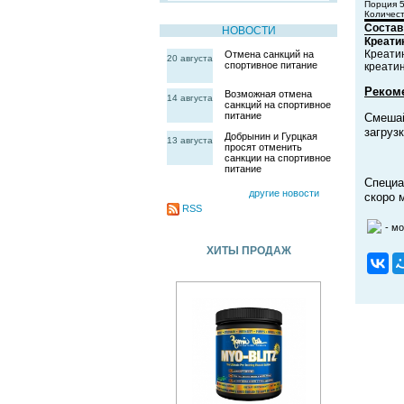
Порция 5
Количест
Состав
НОВОСТИ
Креати
Креатин
Отмена санкций на
20 августа
спортивное питание
креатин
Реком
Возможная отмена
14 августа
санкций на спортивное
питание
Смешай
загруз
Добрынин и Гурцкая
13 августа
просят отменить
санкции на спортивное
питание
Специа
другие новости
скоро 
RSS
- м
ХИТЫ ПРОДАЖ