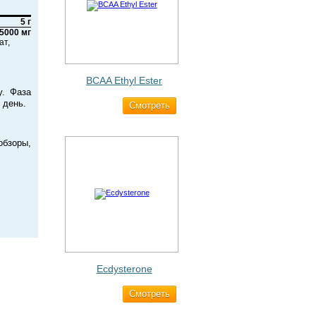
5 г
5000 мг
ат,
BCAA Ethyl Ester
у. Фаза
 день.
Cмотреть
960 ₽
обзоры,
Ecdysterone
Cмотреть
493 ₽