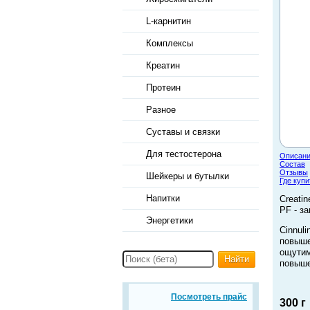
L-карнитин
Комплексы
Креатин
Протеин
Разное
Суставы и связки
Для тестостерона
Описан
Состав
Отзывы
Шейкеры и бутылки
Где купи
Напитки
Creati
PF - з
Энергетики
Cinnul
повыш
ощути
Найти
повыше
Посмотреть прайс
300 г