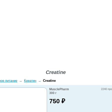
ВОПРОСЫ-ОТВЕТЫ
О КОМПАНИИ
ДОСТАВКА
Creatine
ное питание
→
Креатин
→
Creatine
MusclePharm
2240 пр
300
г
750
₽