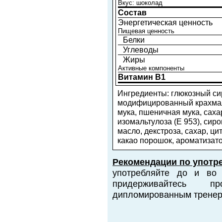
Вкус: шоколад
Состав
Энергетическая ценность
Пищевая ценность
Белки
Углеводы
Жиры
Активные компоненты
Витамин B1
Ингредиенты: глюкозный си
модифицированный крахмал
мука, пшеничная мука, сахар
изомальтулоза (Е 953), сир
масло, декстроза, сахар, ц
какао порошок, ароматизато
Рекомендации по употр
употребляйте до и во 
придерживайтесь п
дипломированным тренер