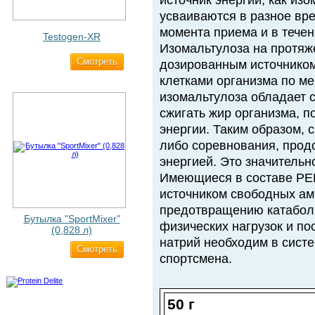
источник энергии, как из
усваиваются в разное вр
момента приема и в течен
Testogen-XR
Изомальтулоза на протяж
Cмотреть
2 750 ₽
дозированным источником
клетками организма по ме
изомальтулоза обладает 
сжигать жир организма, 
энергии. Таким образом, 
либо соревнования, прод
энергией. Это значительн
Имеющиеся в составе P
источником свободных ам
предотвращению катаболи
Бутылка "SportMixer"
физических нагрузок и по
(0,828 л)
натрий необходим в сист
Cмотреть
829 ₽
спортсмена.
50 г