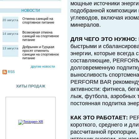
мощные источники энерги
подобранной композиции 
НОВОСТИ
углеводов, включая изома
Отмена санкций на
20 августа
спортивное питание
минералов.
Возможная отмена
14 августа
санкций на спортивное
ДЛЯ ЧЕГО ЭТО НУЖНО:
питание
быстрыми и сбалансиров
Добрынин и Гурцкая
13 августа
просят отменить
энергии, которые всегда 
санкции на спортивное
питание
составляющие, PERFORM 
другие новости
долговременную подпитку
RSS
выносливость спортсмена
PERFORM BAR рекомендую
ХИТЫ ПРОДАЖ
активности: фитнеса, бега
лыж, футбола, аэробных т
постоянная подпитка энер
КАК ЭТО РАБОТАЕТ:
PER
короткого, среднего и дл
рассчитанной пропорции,