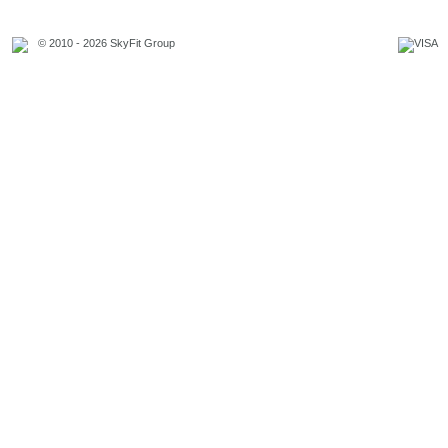
© 2010 - 2026 SkyFit Group
Официальное уведомление
Связаться с владельцем