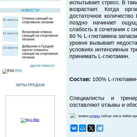
испытывает стресс. В так
возрастает. Когда ор
НОВОСТИ
достаточное количество 
Отмена санкций на
20 августа
поздно начинает ощущ
спортивное питание
слабость в сочетании с с
Возможная отмена
14 августа
60 % L-глютамина запаса
санкций на спортивное
питание
уровня вызывает недоста
Добрынин и Гурцкая
13 августа
условиях интенсивных тр
просят отменить
санкции на спортивное
принимать L-глютамин.
питание
другие новости
RSS
Состав:
100% L-глютамин
ХИТЫ ПРОДАЖ
Специалисты и трене
составляют отзывы и обзо
- можно
купить
сейчас или в любое в