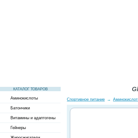
СТАТЬИ
ВИДЕО
СЛОВАРЬ
ВОПРОСЫ-ОТВЕТЫ
G
КАТАЛОГ ТОВАРОВ
Аминокислоты
Спортивное питание
→
Аминокисло
Батончики
Витамины и адаптогены
Гейнеры
Жиросжигатели