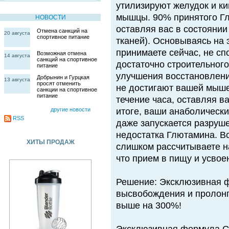
утилизируют желудок и ки
мышцы. 90% принятого Гл
НОВОСТИ
оставляя вас в состояни
Отмена санкций на
20 августа
спортивное питание
тканей). Основываясь на 
принимаете сейчас, не с
Возможная отмена
14 августа
санкций на спортивное
достаточно строительного
питание
улучшения восстановлен
Добрынин и Гурцкая
13 августа
просят отменить
не достигают вашей мыше
санкции на спортивное
питание
течение часа, оставляя в
другие новости
итоге, ваши анаболическ
RSS
даже запускается разруш
недостатка Глютамина. Вс
ХИТЫ ПРОДАЖ
слишком рассчитываете н
что прием в пищу и усвоен
Решение: Эксклюзивная 
высвобождения и пролонг
выше на 300%!