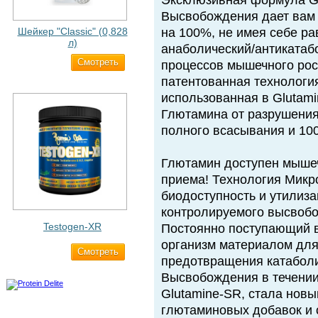
Эксклюзивная формула Gl
Высвобождения дает вам 
Шейкер "Classic" (0,828
на 100%, не имея себе р
л)
анаболический/антикатаб
Cмотреть
500 ₽
процессов мышечного рос
патентованная технологи
использованная в Glutam
Глютамина от разрушения
полного всасывания и 10
Глютамин доступен мышеч
приема! Технология Мик
биодоступность и утилиз
контролируемого высвобож
Testogen-XR
Постоянно поступающий в
организм материалом для
Cмотреть
2 750 ₽
предотвращения катаболи
Высвобождения в течении
Glutamine-SR, стала нов
глютаминовых добавок и 