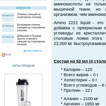
аминокислоты не тольк
НОВОСТИ
мышечной ткани, но 
организмом, чем аминокис
Отмена санкций на
20 августа
спортивное питание
Amino 2222 liquid - это
Возможная отмена
14 августа
добавка с прекрасным в
санкций на спортивное
питание
углеводы из кристалли
Добрынин и Гурцкая
13 августа
столовые ложки этого 
просят отменить
санкции на спортивное
22,000 мг быстроусваива
питание
другие новости
RSS
Состав на 52 мл (4 стол
ХИТЫ ПРОДАЖ
* Калории – 120
* Всего жиров – 0 г
* Холестерин – 0 г
* Всего углеводов – 6 
* Протеин – 22 г
* Аланин – 2100 мг
* Аргинин – 1950 мг