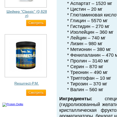
* Аспартат – 1520 мг
* Цистин – 20 мг
Шейкер "Classic" (0,828
* Глютаминовая кислот
л)
* Глицин – 5570 мг
Cмотреть
500 ₽
* Гистидин – 270 мг
* Изолейцин – 360 мг
* Лейцин – 740 мг
* Лизин – 980 мг
* Метионин – 380 мг
* Фенилаланин – 470 
* Пролин – 3140 мг
* Серин – 870 мг
* Треонин – 490 мг
* Триптофан – 10 мг
Resurrect-P.M.
* Тирозин – 370 мг
* Валин – 560 мг
Cмотреть
1 890 ₽
Ингредиенты:
специа
(гидролизованный желати
кристаллическая фрукт
ароматизаторы, бензоат н