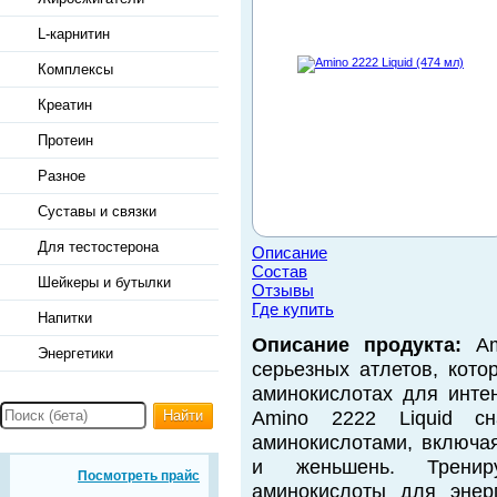
L-карнитин
Комплексы
Креатин
Протеин
Разное
Суставы и связки
Для тестостерона
Описание
Состав
Шейкеры и бутылки
Отзывы
Где купить
Напитки
Описание продукта:
Ami
Энергетики
серьезных атлетов, кот
аминокислотах для инте
Найти
Amino 2222 Liquid с
аминокислотами, включая
и женьшень. Тренир
Посмотреть прайс
аминокислоты для энер