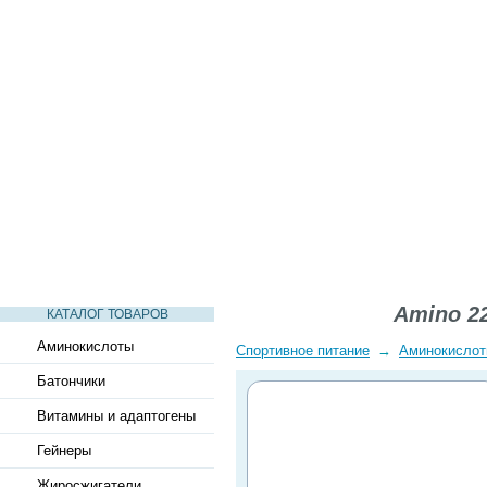
СТАТЬИ
ВИДЕО
СЛОВАРЬ
ВОПРОСЫ-ОТВЕТЫ
Amino 22
КАТАЛОГ ТОВАРОВ
Аминокислоты
Спортивное питание
→
Аминокисло
Батончики
Витамины и адаптогены
Гейнеры
Жиросжигатели