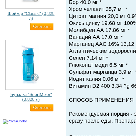
Бор 40,0 мг *
Хром челавит 35,7 мг *
Шейкер "Classic" (0,828
Цитрат магния 20,0 мг 0,
л)
Окись цинку 19,68 мг 100
Cмотреть
500 ₽
Молибден АА 17,86 мг *
Ванадий АА 17,0 мг *
Марганец ААС 16% 13,12 
Атлантические водоросли 
Селен 7,14 мг *
Глюконат меди 6,5 мг *
Сульфат марганца 3,9 мг 
Иодит калия 0,06 мг *
Витамин D2 400 3,34 ?g 6
Бутылка "SportMixer"
(0,828 л)
СПОСОБ ПРИМЕНЕНИЯ
Cмотреть
829 ₽
Рекомендуемая порция - э
сразу после еды. Препара