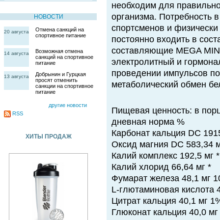
необходим для правильно
организма. Потребность в
НОВОСТИ
спортсменов и физически
Отмена санкций на
20 августа
спортивное питание
постоянно входить в сос
составляющие MEGA MIN
Возможная отмена
14 августа
санкций на спортивное
электролитный и гормона
питание
проведении импульсов по
Добрынин и Гурцкая
13 августа
просят отменить
метаболический обмен бе
санкции на спортивное
питание
другие новости
Пищевая ценность: в порц
RSS
дневная норма %
Карбонат кальция DC 191
ХИТЫ ПРОДАЖ
Оксид магния DC 583,34 
Калий комплекс 192,5 мг *
Калий хлорид 66,64 мг *
Фумарат железа 48,1 мг 
L-глютаминовая кислота 4
Цитрат кальция 40,1 мг 1
Глюконат кальция 40,0 мг