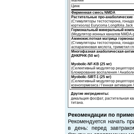
Магний
Цинк
Фирменная смесь NMDA
Растительные про-анаболические
(Стимуляторы тестостерона, гонадо
кортизола) Eurycoma Longifolia Jack 
Гормональный минеральный компле
(Модулятор ионных каналов NMDA-ре
Аминокислотная матрица гормонал
(
Стимуляторы тестостерона, гонад
аспарагиновая кислота, триметил г
Многофазная анаболическая-антик
ДНК/РНК (50 мг)
Myobolic-NF-KB (25 мг)
(Селективный модулятор рецепторо
Блокирование воспаления / Анаболи
Myobolic-SIRT-1 (25 мг)
(
Селективный модулятор рецепторо
ксеногормезиса / Генная активация
Другие ингредиенты:
дикальция фосфат, растительная кап
титана.
Рекомендации по приме
Рекомендуется начать пр
в день: перед завтрак