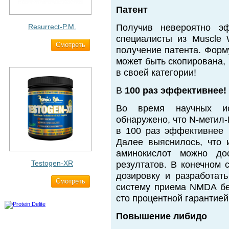
Патент
Resurrect-P.M.
Получив невероятно эф
специалисты из Muscle 
Cмотреть
1 890 ₽
получение патента. Форм
может быть скопирована, 
в своей категории!
В
100 раз эффективнее!
Во время научных и
обнаружено, что N-метил
в 100 раз эффективнее 
Далее выяснилось, что 
аминокислот можно до
Testogen-XR
резултатов. В конечном 
дозировку и разработат
Cмотреть
2 750 ₽
систему приема NMDA бе
сто процентной гарантией
Повышение либидо