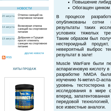
Повышение либи
Обогащен цинком 
НОВОСТИ
Отмена санкций на
В процессе разраб
20 августа
спортивное питание
опубликованы сотни 
Возможная отмена
результаты таких иссл
14 августа
санкций на спортивное
питание
условиях тяжелых трен
Добрынин и Гурцкая
Таким образом был полу
13 августа
просят отменить
нестероидный продукт
санкции на спортивное
питание
невероятный выброс те
другие новости
результат в зале!
RSS
Muscle WarFare были пе
аспарагиновую кислоту в 
ХИТЫ ПРОДАЖ
разработке NMDA была
изучению N-метил-D-аспа
уровень тестостерона 
исследования в мире с
вперед, запатентованная
передовой технологией
все известные аналоги.