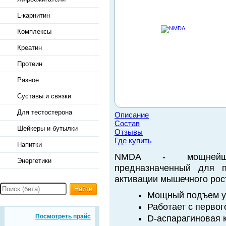
L-карнитин
Комплексы
Креатин
Протеин
Разное
Суставы и связки
Для тестостерона
Описание
Состав
Шейкеры и бутылки
Отзывы
Где купить
Напитки
NMDA - мощнейший
Энергетики
предназначенный для п
активации мышечного рос
Найти
Мощный подъем у
Работает с первог
Посмотреть прайс
D-аспарагиновая 