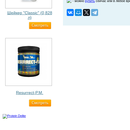
- можно
купить
сейчас или в любое в
Шейкер "Classic" (0,828
л)
Cмотреть
500 ₽
Resurrect-P.M.
Cмотреть
1 890 ₽