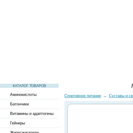
СТАТЬИ
ВИДЕО
СЛОВАРЬ
ВОПРОСЫ-ОТВЕТЫ
КАТАЛОГ ТОВАРОВ
Аминокислоты
Спортивное питание
→
Суставы и св
Батончики
Витамины и адаптогены
Гейнеры
Жиросжигатели