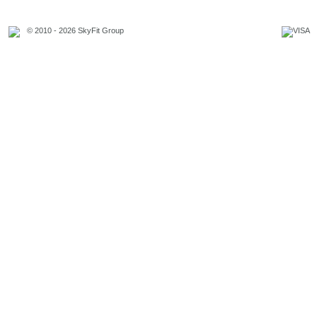
© 2010 - 2026 SkyFit Group
Официальное уведомление
Связаться с владельцем