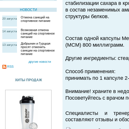
стабилизации сахара в кр
в состав незаменимых ами
НОВОСТИ
структуры белков.
Отмена санкций на
20 августа
спортивное питание
Возможная отмена
14 августа
санкций на спортивное
питание
Состав одной капсулы M
Добрынин и Гурцкая
(МСМ) 800 миллиграмм.
13 августа
просят отменить
санкции на спортивное
питание
Другие ингредиенты: стеа
другие новости
RSS
Способ применения:
принимать по 1 капсуле 2-
ХИТЫ ПРОДАЖ
Внимание! храните в недо
Посоветуйтесь с врачом 
Специалисты и трене
составляют отзывы и обзо