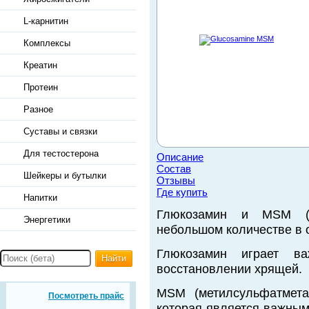
L-карнитин
Комплексы
Креатин
Протеин
Разное
Суставы и связки
Для тестостерона
Описание
Состав
Шейкеры и бутылки
Отзывы
Где купить
Напитки
Глюкозамин и MSM (м
Энергетики
небольшом количестве в 
Глюкозамин играет 
Найти
восстановлении хрящей.
MSM (метилсульфатмета
Посмотреть прайс
которая является важным