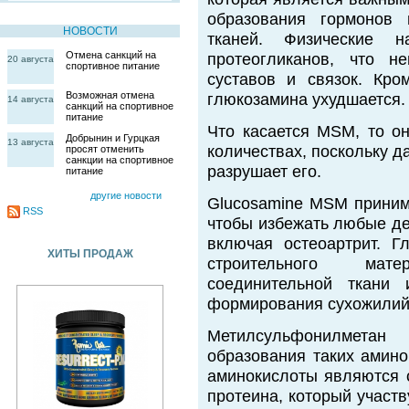
образования гормонов 
НОВОСТИ
тканей. Физические н
Отмена санкций на
протеогликанов, что н
20 августа
спортивное питание
суставов и связок. Кро
Возможная отмена
глюкозамина ухудшается.
14 августа
санкций на спортивное
питание
Что касается MSM, то он
Добрынин и Гурцкая
13 августа
количествах, поскольку 
просят отменить
санкции на спортивное
разрушает его.
питание
другие новости
Glucosamine MSM приним
RSS
чтобы избежать любые де
включая остеоартрит. Г
ХИТЫ ПРОДАЖ
строительного мат
соединительной ткани
формирования сухожилий,
Метилсульфонилмета
образования таких амино
аминокислоты являются 
протеина, который участ