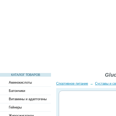
СТАТЬИ
ВИДЕО
СЛОВАРЬ
ВОПРОСЫ-ОТВЕТЫ
Glu
КАТАЛОГ ТОВАРОВ
Аминокислоты
Спортивное питание
→
Суставы и св
Батончики
Витамины и адаптогены
Гейнеры
Жиросжигатели