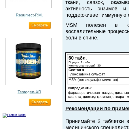
ткани, связок, оказы
активность энзимов и
поддерживает иммунную с
Resurrect-P.M.
MSM полезен в кач
Cмотреть
1 890 ₽
воспалительные процессы
боли в спине.
60 табл.
Порция: 2 табл.
Количество порций: 30
Состав в
Глюкозамина сульфат
MSM (метилсульфонилметан)
Ингредиенты:
Testogen-XR
фармацевтическая глазурь, дикальц
кислота,
диоксид кремния, стеарат м
Cмотреть
2 750 ₽
Рекомендации по приме
Принимайте 2 таблетки 
медицинского специалист